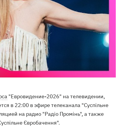
рса
"Евровидение-2026" на телевидении,
ся в 22:00 в эфире телеканала "Суспільне
ляцией на радио "Радіо Промінь", а также
Суспільне Євробачення".