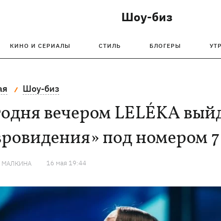
Шоу-биз
КИНО И СЕРИАЛЫ
СТИЛЬ
БЛОГЕРЫ
УТ
ая
Шоу-биз
одня вечером LELÉKA выйд
вровидения» под номером 7
16 мая 19:44
Я МАЛКИНА