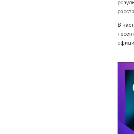
резул
расст
В нас
песен
офици