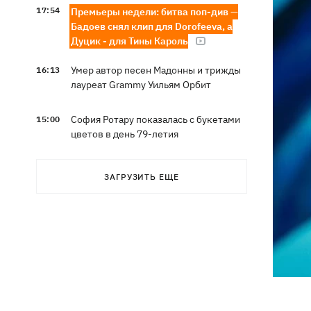
17:54
Премьеры недели: битва поп-див —
Бадоев снял клип для Dorofeeva, а
Дуцик - для Тины Кароль
Умер автор песен Мадонны и трижды
16:13
лауреат Grammy Уильям Орбит
София Ротару показалась с букетами
15:00
цветов в день 79-летия
ЗАГРУЗИТЬ ЕЩЕ