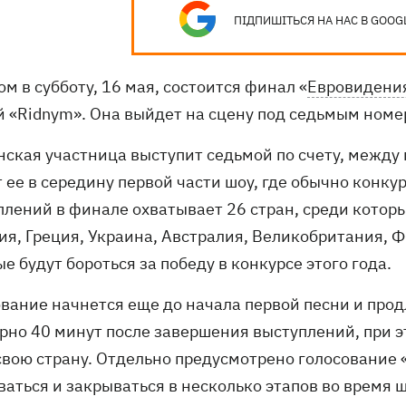
ПІДПИШІТЬСЯ НА НАС В GOOG
м в субботу, 16 мая, состоится финал «
Евровидени
й «Ridnym». Она выйдет на сцену под седьмым номе
нская участница выступит седьмой по счету, между
т ее в середину первой части шоу, где обычно конк
плений в финале охватывает 26 стран, среди которы
ия, Греция, Украина, Австралия, Великобритания, Ф
е будут бороться за победу в конкурсе этого года.
вание начнется еще до начала первой песни и прод
рно 40 минут после завершения выступлений, при эт
 свою страну. Отдельно предусмотрено голосование 
ваться и закрываться в несколько этапов во время 