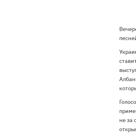
Вечеро
песне
Украи
стави
высту
Албан
которы
Голосо
приме
не за
откры