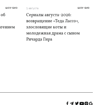
ШОУ-БИЗ
1 августа
ШОУ-БИЗ
 об
Сериалы августа-2026:
возвращение «Теда Лассо»,
Евгением
злословящие коты и
молодежная драма с сыном
Ричарда Гира