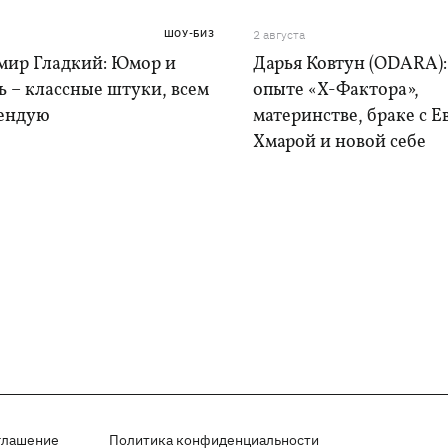
ШОУ-БИЗ
2 августа
мир Гладкий: Юмор и
Дарья Ковтун (ODARA):
 – классные штуки, всем
опыте «Х-Фактора»,
ендую
материнстве, браке с 
Хмарой и новой себе
глашение
Политика конфиденциальности