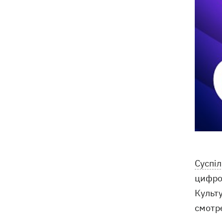
Суспі
цифро
Культу
смотре