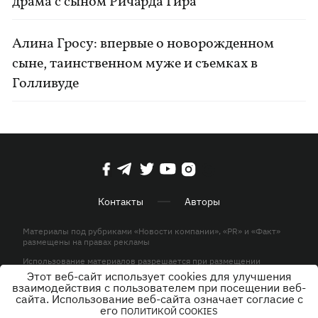
драма с сыном Ричарда Гира
Алина Гросу: впервые о новорожденном
сыне, таинственном муже и съемках в
Голливуде
Контакты
Авторы
Материалы под рубриками «Новости компании», «PR» и «Факт»
размещены на правах рекламы
Использование материалов разрешается при размещении
активной гиперссылки на KP.UA в первом абзаце.
Этот веб-сайт использует cookies для улучшения
взаимодействия с пользователем при посещении веб-
© ООО «ЮЛАВ МЕДИА»,2026. Все права защищены.
сайта. Использование веб-сайта означает согласие с
его
ПОЛИТИКОЙ COOKIES