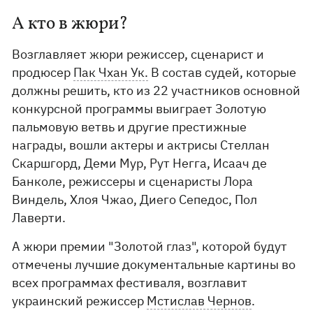
А кто в жюри?
Возглавляет жюри режиссер, сценарист и
продюсер
Пак Чхан Ук.
В состав судей, которые
должны решить, кто из 22 участников основной
конкурсной программы выиграет Золотую
пальмовую ветвь и другие престижные
награды, вошли актеры и актрисы Стеллан
Скаршгорд, Деми Мур, Рут Негга, Исаач де
Банколе, режиссеры и сценаристы Лора
Виндель, Хлоя Чжао, Диего Сепедос, Пол
Лаверти.
А жюри премии "Золотой глаз", которой будут
отмечены лучшие документальные картины во
всех программах фестиваля, возглавит
украинский режиссер
Мстислав Чернов
.