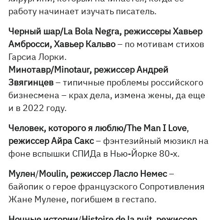
работу начинает изучать писатель.
Черный шар/La Bola
Negra, режиссеры Хавьер
Амбросси, Хавьер Кальво
– по мотивам стихов
Гарсиа Лорки.
Минотавр/Minotaur, режиссер Андрей
Звягинцев
– типичные проблемы российского
бизнесмена – крах дела, измена жены, да еще
и в 2022 году.
Человек, которого я люблю/The Man I Love
,
режиссер Айра Сакс
– фэнтезийный мюзикл на
фоне вспышки СПИДа в Нью-Йорке 80-х.
Мулен
/
Moulin,
режиссер Ласло Немес
–
байопик о герое французского Сопротивления
Жане Мулене, погибшем в гестапо.
Ночные истории
/
Histoire de la nuit
,
режиссер