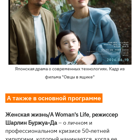
Японская драма о современных технологиях. Кадр из
фильма "Овцы в ящике"
А также в основной программе
Женская
жизнь/A Woman's Life
,
режиссер
Шарлин Буржуа-Да
– о личном и
профессиональном кризисе 50-летней
хирургини, который начинается, когда ее