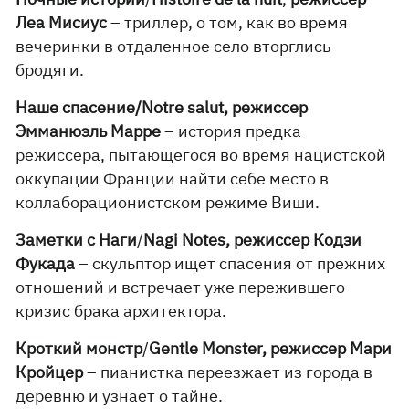
Леа Мисиус
– триллер, о том, как во время
вечеринки в отдаленное село вторглись
бродяги.
Наше спасение/Notre salut, режиссер
Эмманюэль Марре
– история предка
режиссера, пытающегося во время нацистской
оккупации Франции найти себе место в
коллаборационистском режиме Виши.
Заметки с Наги
/
Nagi Notes, режиссер Кодзи
Фукада
– скульптор ищет спасения от прежних
отношений и встречает уже пережившего
кризис брака архитектора.
Кроткий монстр
/
Gentle Monster, режиссер Мари
Кройцер
– пианистка переезжает из города в
деревню и узнает о тайне.