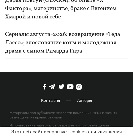
Дарья Ковтун (ODARA): об опыте «Х-
Фактора», материнстве, браке с Евгением
Хмарой и новой себе
Сериалы августа-2026: возвращение «Теда
Лассо», злословящие коты и молодежная
драма с сыном Ричарда Гира
Контакты
Авторы
Материалы под рубриками «Новости компании», «PR» и «Факт»
размещены на правах рекламы
Использование материалов разрешается при размещении
активной гиперссылки на KP.UA в первом абзаце.
Этот веб-сайт использует cookies для улучшения