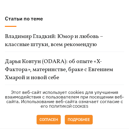
Статьи по теме
Владимир Гладкий: Юмор и любовь –
классные штуки, всем рекомендую
Дарья Ковтун (ODARA): об опыте «Х-
Фактора», материнстве, браке с Евгением
Хмарой и новой себе
Этот веб-сайт использует cookies для улучшения
Сериалы августа-2026: возвращение «Теда
взаимодействия с пользователем при посещении веб-
сайта. Использование веб-сайта означает согласие с
Лассо», злословящие коты и молодежная
его
ПОЛИТИКОЙ COOKIES
драма с сыном Ричарда Гира
СОГЛАСЕН
ПОДРОБНЕЕ