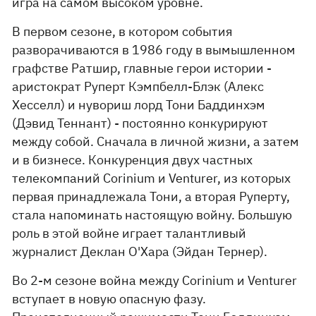
игра на самом высоком уровне.
В первом сезоне, в котором события
разворачиваются в 1986 году в вымышленном
графстве Ратшир, главные герои истории -
аристократ Руперт Кэмпбелл-Блэк (Алекс
Хесселл) и нувориш лорд Тони Баддинхэм
(Дэвид Теннант) - постоянно конкурируют
между собой. Сначала в личной жизни, а затем
и в бизнесе. Конкуренция двух частных
телекомпаний Corinium и Venturer, из которых
первая принадлежала Тони, а вторая Руперту,
стала напоминать настоящую войну. Большую
роль в этой войне играет талантливый
журналист Деклан О'Хара (Эйдан Тернер).
Во 2-м сезоне война между Corinium и Venturer
вступает в новую опасную фазу.