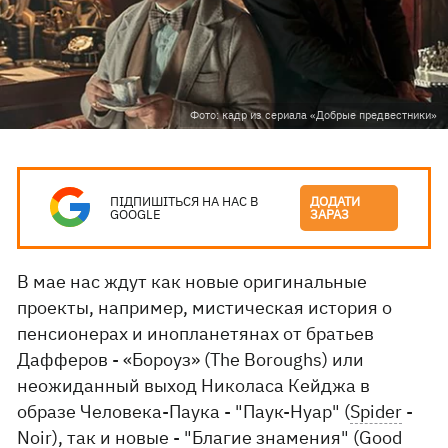
Фото: кадр из сериала «Добрые предвестники»
ПІДПИШІТЬСЯ НА НАС В
ДОДАТИ
GOOGLE
ЗАРАЗ
В мае нас ждут как новые оригинальные
проекты, например, мистическая история о
пенсионерах и инопланетянах от братьев
Дафферов - «Бороуз» (The Boroughs) или
неожиданный выход Николаса Кейджа в
образе Человека-Паука - "Паук-Нуар" (
Spider
-
Noir), так и новые - "Благие знамения" (Good