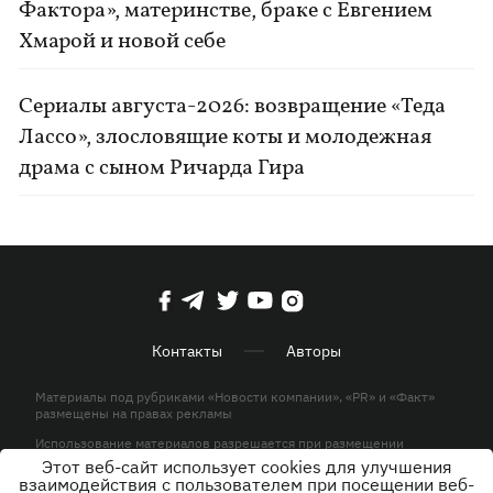
Фактора», материнстве, браке с Евгением
Хмарой и новой себе
Сериалы августа-2026: возвращение «Теда
Лассо», злословящие коты и молодежная
драма с сыном Ричарда Гира
Контакты
Авторы
Материалы под рубриками «Новости компании», «PR» и «Факт»
размещены на правах рекламы
Использование материалов разрешается при размещении
активной гиперссылки на KP.UA в первом абзаце.
Этот веб-сайт использует cookies для улучшения
взаимодействия с пользователем при посещении веб-
© ООО «ЮЛАВ МЕДИА»,2026. Все права защищены.