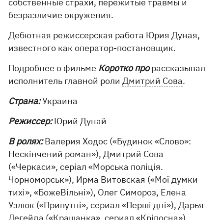
собственные страхи, пережитые травмы и
безразличие окружения.
Дебютная режиссерская работа Юрия Дуная,
известного как оператор-постановщик.
Подробнее о фильме
Коротко про
рассказывал
исполнитель главной роли
Дмитрий Сова
.
Страна:
Украина
Режиссер:
Юрий Дунай
В ролях:
Валерия Ходос («Будинок «Слово»:
Нескінчений роман»), Дмитрий Сова
(«Черкаси», серіал «Морська поліція.
Чорноморськ»), Ирма Витовская («Мої думки
тихі», «БожеВільні»), Олег Симороз, Елена
Узлюк («Припутні», сериал «Перші дні»), Дарья
Легейда («Крашанка», сериал «Кріпосна»).