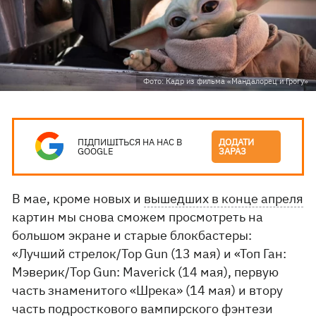
Фото: Кадр из фильма «Мандалорец и Грогу»
ПІДПИШІТЬСЯ НА НАС В
ДОДАТИ
GOOGLE
ЗАРАЗ
В мае, кроме новых и
вышедших в конце апреля
картин мы снова сможем просмотреть на
большом экране и старые блокбастеры:
«Лучший стрелок/Top Gun (13 мая) и «Топ Ган:
Мэверик/Top Gun: Maverick (14 мая), первую
часть знаменитого «Шрека» (14 мая) и втору
часть подросткового вампирского фэнтези