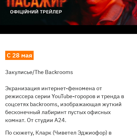
С 28 мая
Закулисье/The Backrooms
Экранизация интернет-феномена от
режиссера серии YouTube-гороров и тренда в
соцсетях backrooms, изображающая жуткий
бесконечный лабиринт пустых офисных
комнат. От студии А24.
По сюжету, Кларк (Чиветел Эджиофор) в