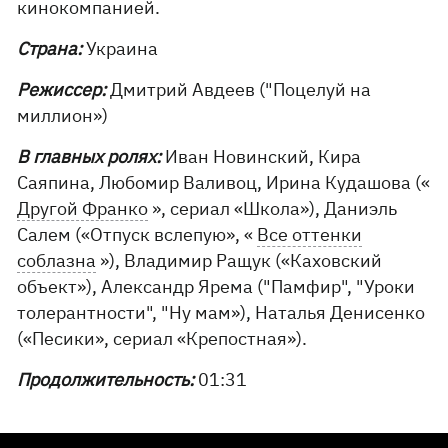
кинокомпанией.
Страна:
Украина
Режиссер:
Дмитрий Авдеев ("Поцелуй на
миллион»)
В главных ролях:
Иван Новинский, Кира
Саяпина, Любомир Валивоц, Ирина Кудашова («
Другой Франко
», сериал «Школа»), Даниэль
Салем («Отпуск вслепую», «
Все оттенки
соблазна
»), Владимир Ращук («Каховский
объект»), Александр Ярема ("Памфир", "Уроки
толерантности", "Ну мам»), Наталья Денисенко
(«Песики», сериал «Крепостная»).
Продолжительность:
01:31