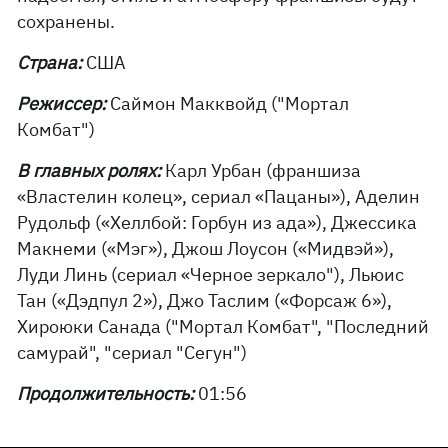
сохранены.
Страна:
США
Режиссер:
Саймон Макквойд ("Мортал
Комбат")
В главных ролях:
Карл Урбан (франшиза
«Властелин колец», сериал «Пацаны»), Аделин
Рудольф («Хеллбой: Горбун из ада»), Джессика
Макнеми («Мэг»), Джош Лоусон («Мидвэй»),
Луди Линь (сериал «Черное зеркало"), Льюис
Тан («Дэдпул 2»), Джо Таслим («Форсаж 6»),
Хироюки Санада ("Мортал Комбат", "Последний
самурай", "сериал "Сегун")
Продолжительность:
01:56