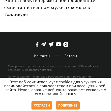
Алина Гросу: впервые о новорожденном
сыне, таинственном муже и съемках в
Голливуде
Контакты
Авторы
Материалы под рубриками «Новости компании», «PR» и «Факт»
размещены на правах рекламы
Использование материалов разрешается при размещении
активной гиперссылки на KP.UA в первом абзаце.
Этот веб-сайт использует cookies для улучшения
взаимодействия с пользователем при посещении веб-
© ООО «ЮЛАВ МЕДИА»,2026. Все права защищены.
сайта. Использование веб-сайта означает согласие с
его
ПОЛИТИКОЙ COOKIES
Дизайн
СОГЛАСЕН
ПОДРОБНЕЕ