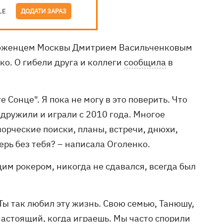
LE
ДОДАТИ ЗАРАЗ
роженцем Москвы Дмитрием Васильченковым
ко. О гибели друга и коллеги
сообщила
в
 Сонце". Я пока не могу в это поверить. Что
ы дружили и играли с 2010 года. Многое
ворческие поиски, планы, встречи, днюхи,
ерь без тебя? – написала Оголенко.
им рокером, никогда не сдавался, всегда был
Ты так любил эту жизнь. Свою семью, Танюшу,
 настоящий, когда играешь. Мы часто спорили