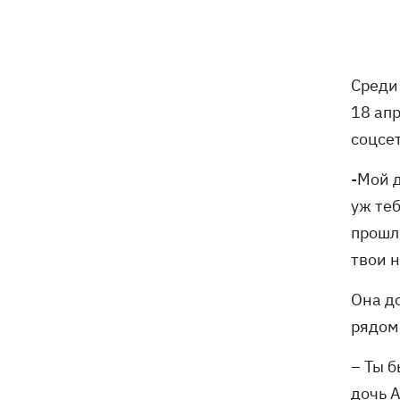
Среди
18 апр
соцсе
-Мой д
уж теб
прошл
твои н
Она д
рядом,
– Ты б
дочь А