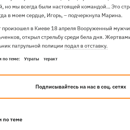
ой, но мы всегда были настоящей командой… Это стр
гда в моем сердце, Игорь, – подчеркнула Марина.
т произошел в Киеве 18 апреля Вооруженный мужч
ьченков, открыл стрельбу среди бела дня. Жертвами
ьник патрульной полиции
подал в отставку.
 по теме:
Утраты
теракт
Подписывайтесь на нас в соц. сетях
и по теме