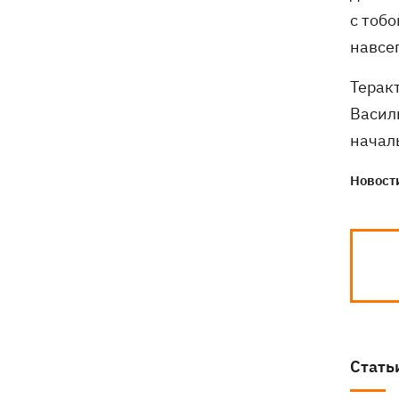
с тоб
навсе
Терак
Васил
начал
Новости
Стать