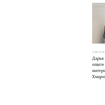
2 августа
Дарья 
опыте
матери
Хмарой