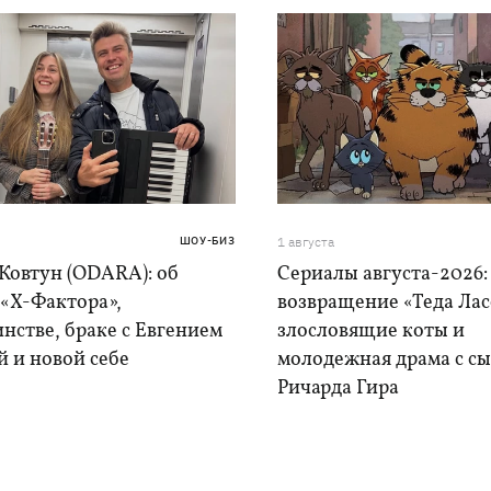
ШОУ-БИЗ
1 августа
Ковтун (ODARA): об
Сериалы августа-2026:
 «Х-Фактора»,
возвращение «Теда Лас
нстве, браке с Евгением
злословящие коты и
 и новой себе
молодежная драма с с
Ричарда Гира