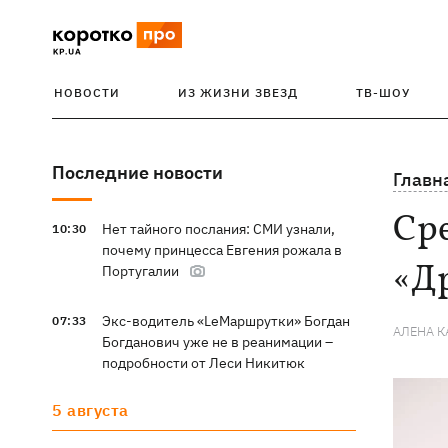
НОВОСТИ
ИЗ ЖИЗНИ ЗВЕЗД
ТВ-ШОУ
Последние новости
Главн
Сре
Нет тайного послания: СМИ узнали,
10:30
почему принцесса Евгения рожала в
«Д
Португалии
Экс-водитель «LeМаршрутки» Богдан
07:33
АЛЕНА 
Богданович уже не в реанимации –
подробности от Леси Никитюк
5 августа