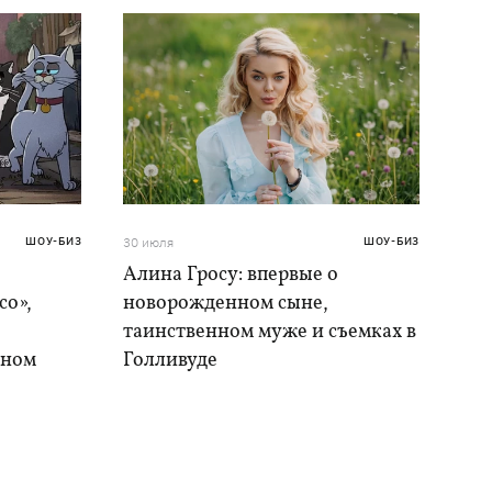
ШОУ-БИЗ
30 июля
ШОУ-БИЗ
Алина Гросу: впервые о
со»,
новорожденном сыне,
таинственном муже и съемках в
ыном
Голливуде