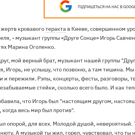
ПІДПИШІТЬСЯ НА НАС В GOOG
 жертв кровавого
теракта
в Киеве, совершенном у
еля, - музыкант группы «Друге Сонце» Игорь Савчен
тях Марина Оголенко.
руг, мой верный брат, музыкант нашей группы "Друге
я, Игорь, не услышу, что позвоню, а там тишина. М
и и пережили. Рэпы, концерты, фесты, разговоры, т
езабываемые стейки, сколько всего было. И как теп
обавила, что Игорь был "настоящим другом, настоящ
 когда весь мир был против".
ыл опорой, для всех. Молодой душой, невероятный. 
нюту. А музыкой ты жил, горел, чувствовал, что ты