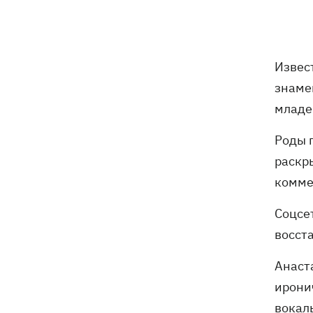
Извес
знаме
младе
Роды 
раскр
комме
Соцсе
восст
Анаст
ирони
вокаль