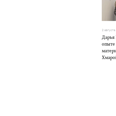
2 августа
Дарья 
опыте
матери
Хмарой