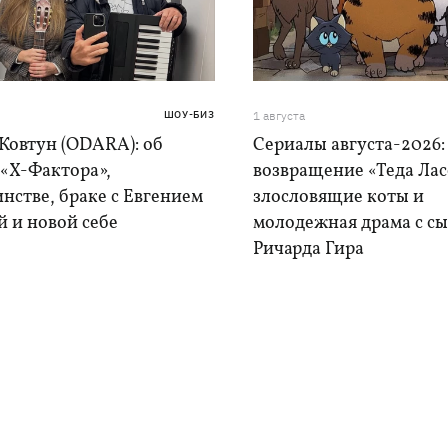
ШОУ-БИЗ
1 августа
Ковтун (ODARA): об
Сериалы августа-2026:
 «Х-Фактора»,
возвращение «Теда Лас
нстве, браке с Евгением
злословящие коты и
 и новой себе
молодежная драма с с
Ричарда Гира