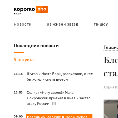
НОВОСТИ
ИЗ ЖИЗНИ ЗВЕЗД
ТВ-ШОУ
Последние новости
Главн
Бл
5 августа
ст
Шугар и Настя Борщ рассказали, с кем
15:18
бы хотели спеть дуэтом
АЛЕНА 
Солист «Ногу свело!» Макс
13:53
Покровский приехал в Киев и застал
атаку России
09:00
Владимир Гладкий: Юмор и любовь –