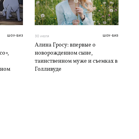
ШОУ-БИЗ
30 июля
ШОУ-БИЗ
Алина Гросу: впервые о
со»,
новорожденном сыне,
таинственном муже и съемках в
ыном
Голливуде