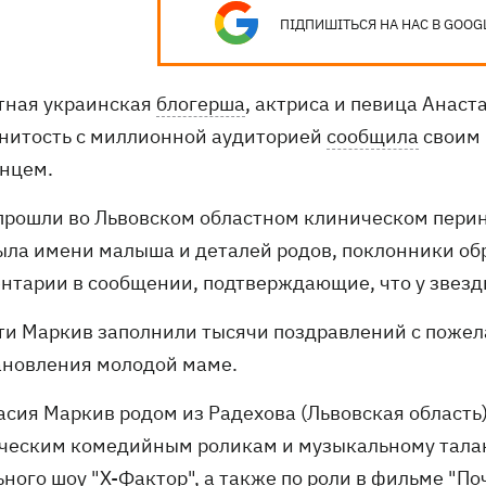
ПІДПИШІТЬСЯ НА НАС В GOOG
тная украинская
блогерша
, актриса и певица Анас
нитость с миллионной аудиторией
сообщила
своим 
нцем.
прошли во Львовском областном клиническом перин
ыла имени малыша и деталей родов, поклонники о
нтарии в сообщении, подтверждающие, что у звезд
ти Маркив заполнили тысячи поздравлений с пожел
ановления молодой маме.
асия Маркив родом из Радехова (Львовская область)
ческим комедийным роликам и музыкальному талант
ного шоу "Х-Фактор", а также по роли в фильме "По