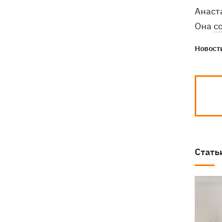
Анаст
Она
с
Новости
Стать