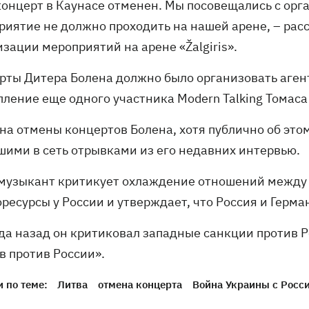
 концерт в Каунасе отменен. Мы посовещались с орг
риятие не должно проходить на нашей арене, – рас
зации мероприятий на арене «Žalgiris».
рты Дитера Болена должно было организовать агентс
пление еще одного участника Modern Talking Томаса
на отмены концертов Болена, хотя публично об этом
шими в сеть отрывками из его недавних интервью.
 музыкант критикует охлаждение отношений между 
оресурсы у России и утверждает, что Россия и Герм
да назад он критиковал западные санкции против Ро
в против России».
 по теме:
Литва
отмена концерта
Война Украины с Росс