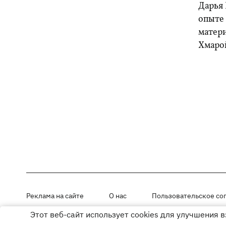
Дарья 
опыте
матери
Хмарой
Реклама на сайте
О нас
Пользовательское со
Этот веб-сайт использует cookies для улучшения 
Материалы под рубриками «Новости компании», «PR» и «Факт» раз