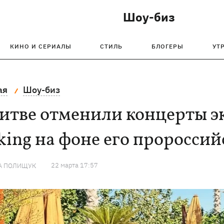
Шоу-биз
КИНО И СЕРИАЛЫ
СТИЛЬ
БЛОГЕРЫ
УТ
ая
Шоу-биз
Литве отменили концерты э
king на фоне его проросси
22 марта 17:57
А ПОЛИЩУК