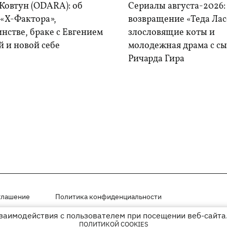
Ковтун (ODARA): об
Сериалы августа-2026:
 «Х-Фактора»,
возвращение «Теда Лас
нстве, браке с Евгением
злословящие коты и
 и новой себе
молодежная драма с с
Ричарда Гира
глашение
Политика конфиденциальности
взаимодействия с пользователем при посещении веб-сайта.
мещены на правах рекламы
ПОЛИТИКОЙ COOKIES