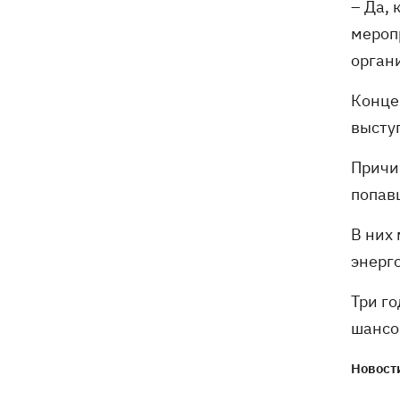
– Да,
мероп
органи
Конце
высту
Причи
попав
В них
энерг
Три го
шансо
Новости