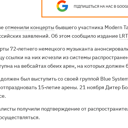
ПІДПИШІТЬСЯ НА НАС В GOOG
ве
отменили концерты
бывшего участника Modern Ta
ссийских заявлений. Об этом сообщило издание
LRT
рты 72-летнего немецкого музыканта анонсировали 
цу ссылки на них исчезли из системы распростране
тупна на вебсайтах обеих арен, на которых должен 
должен был выступить со своей группой Blue System
отпраздновать 15-летие арены. 21 ноября Дитер Бол
се.
листы получили подтверждение от распространител
 осуществляться.