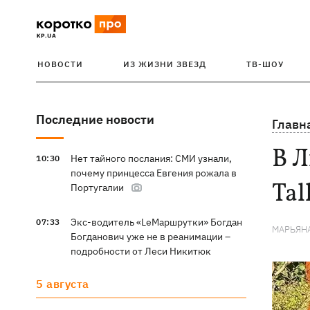
НОВОСТИ
ИЗ ЖИЗНИ ЗВЕЗД
ТВ-ШОУ
Последние новости
Главн
В 
Нет тайного послания: СМИ узнали,
10:30
почему принцесса Евгения рожала в
Tal
Португалии
Экс-водитель «LeМаршрутки» Богдан
07:33
МАРЬЯН
Богданович уже не в реанимации –
подробности от Леси Никитюк
5 августа