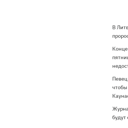
В Лит
проро
Конце
пятни
недос
Певец 
чтобы 
Кауна
Журна
будут