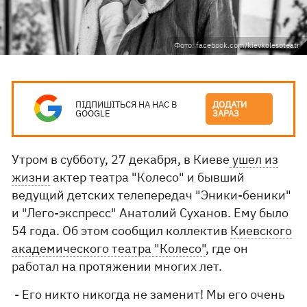
Фото: facebook.com/kievkolesoteatr
ПІДПИШІТЬСЯ НА НАС В
ДОДАТИ
GOOGLE
ЗАРАЗ
Утром в субботу, 27 декабря, в Киеве
ушел из
жизни
актер театра "Колесо" и бывший
ведущий детских телепередач "Эники-беники"
и "Лего-экспресс" Анатолий Суханов. Ему было
54 года. Об этом сообщил коллектив
Киевского
академического театра "Колесо"
, где он
работал на протяжении многих лет.
- Его никто никогда не заменит! Мы его очень