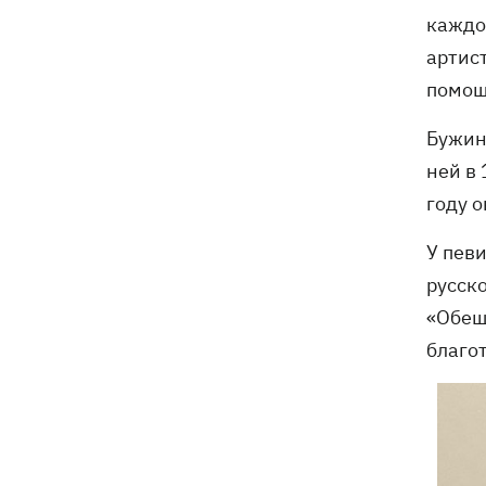
каждо
артис
помощ
Бужин
ней в
году 
У певи
русск
«Обещ
благо