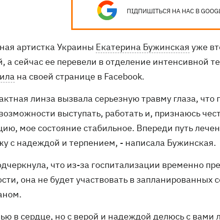
ПІДПИШІТЬСЯ НА НАС В GOOG
ная артистка Украины
Екатерина Бужинская
уже вт
й, а сейчас ее перевели в отделение интенсивной т
ила
на своей странице в Facebook.
тактная линза вызвала серьезную травму глаза, что
возможности выступать, работать и, признаюсь чест
цию, мое состояние стабильное. Впереди путь лечен
жу с надеждой и терпением, - написала Бужинская.
одчеркнула, что из-за госпитализации временно пр
ости, она не будет участвовать в запланированных
аном.
лью в сердце, но с верой и надеждой делюсь с вами