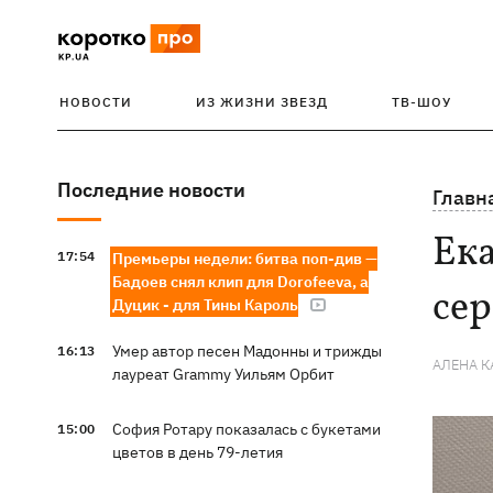
НОВОСТИ
ИЗ ЖИЗНИ ЗВЕЗД
ТВ-ШОУ
Последние новости
Главн
Ек
17:54
Премьеры недели: битва поп-див —
Бадоев снял клип для Dorofeeva, а
сер
Дуцик - для Тины Кароль
Умер автор песен Мадонны и трижды
16:13
АЛЕНА 
лауреат Grammy Уильям Орбит
София Ротару показалась с букетами
15:00
цветов в день 79-летия