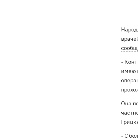
Народ
враче
сообщ
- Кон
имею 
опера
прохо
Она п
частн
Грицк
- С бо