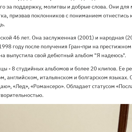
го за поддержку, молитвы и добрые слова. Они для 
тка, призвав поклонников с пониманием отнестись 
ь.
ской 46 лет. Она заслуженная (2001) и народная (2
 1998 году после получения Гран-при на престижном
она выпустила свой дебютный альбом "Я надеюсь".
цы - 8 студийных альбомов и более 20 клипов. Ее р
ом, английском, итальянском и болгарском языках. 
аю», «Лед», «Романсеро». Обладает статусом «Посл
творительностью.