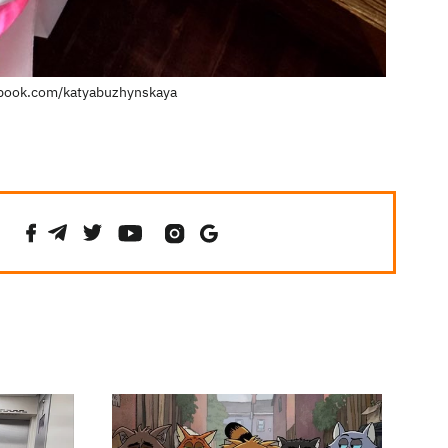
book.com/katyabuzhynskaya