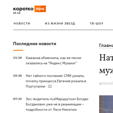
НОВОСТИ
ИЗ ЖИЗНИ ЗВЕЗД
ТВ-ШОУ
Последние новости
Главн
Нат
Кажанна объяснила, как ее песни
15:34
оказались на "Яндекс Музыке"
муж
Нет тайного послания: СМИ узнали,
10:30
почему принцесса Евгения рожала в
ВИТАЛИ
Португалии
Экс-водитель «LeМаршрутки» Богдан
07:33
Богданович уже не в реанимации –
подробности от Леси Никитюк