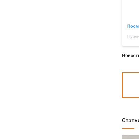
Посм
Публи
Новости
Стать