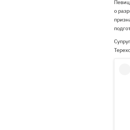
Певица
о раз
призн
подго
Супру
Терех