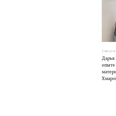
2 августа
Дарья 
опыте
матери
Хмарой