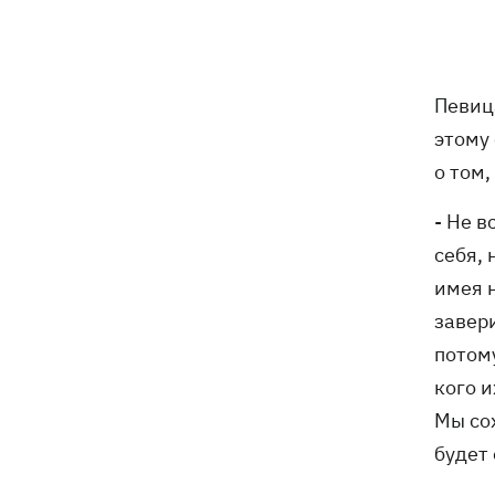
Певи
этому
о том,
- Не в
себя, 
имея 
завери
потому
кого и
Мы со
будет 