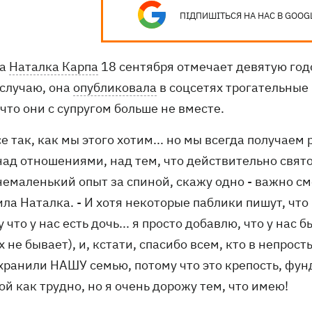
ПІДПИШІТЬСЯ НА НАС В GOOG
ца
Наталка Карпа
18 сентября отмечает девятую год
 случаю, она
опубликовала
в соцсетях трогательные 
 что они с супругом больше не вместе.
се так, как мы этого хотим... но мы всегда получае
над отношениями, над тем, что действительно свято 
немаленький опыт за спиной, скажу одно - важно см
ла Наталка. - И хотя некоторые паблики пишут, что
 что у нас есть дочь... я просто добавлю, что у нас 
х не бывает), и, кстати, спасибо всем, кто в непро
хранили НАШУ семью, потому что это крепость, фун
ой как трудно, но я очень дорожу тем, что имею!