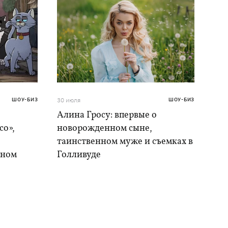
ШОУ-БИЗ
30 июля
ШОУ-БИЗ
Алина Гросу: впервые о
со»,
новорожденном сыне,
таинственном муже и съемках в
ыном
Голливуде