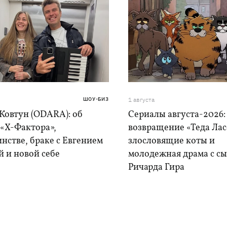
ШОУ-БИЗ
1 августа
Ковтун (ODARA): об
Сериалы августа-2026:
 «Х-Фактора»,
возвращение «Теда Лас
нстве, браке с Евгением
злословящие коты и
 и новой себе
молодежная драма с с
Ричарда Гира