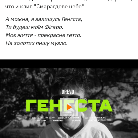
что и клип "Смарагдове небо".
А можна, я залишусь Генгста,
Ти будеш моїм Фігаро.
Моє життя - прекрасне гетто.
На золотих пишу музло.