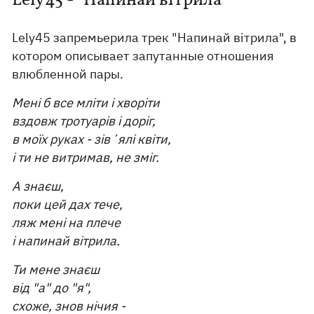
Lely45 - "Напинай вітрила"
Lely45 запремьерила трек "Напинай вітрила", в
котором описывает запутанные отношения
влюбленной пары.
Мені б все мліти і хворіти
вздовж тротуарів і доріг,
в моїх руках - зівʼялі квіти,
і ти не витримав, не зміг.
А знаєш,
поки цей дах тече,
ляж мені на плече
і напинай вітрила.
Ти мене знаєш
від "а" до "я",
схоже, знов нічия -