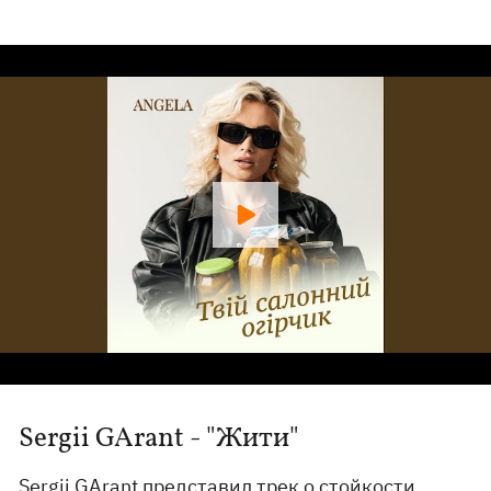
Sergii GArant - "Жити"
Sergii GArant представил трек о стойкости,