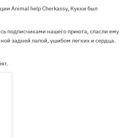
ии Animal help Cherkassy, Кукки был
ись подписчиками нашего приюта, спасли ему
нной задней лапой, ушибом легких и сердца.
бят.