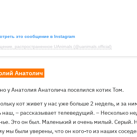
отреть это сообщение в Instagram
ение, распространенное UAnimals (@uanimals.official)
олий Анатолич
но у Анатолия Анатолича поселился котик Том.
ольку кот живет у нас уже больше 2 недель, и за ни
ь наш, – рассказывает телеведущий. – Несколько не
нье. Это он был. Маленький и очень милый. Серый. 
у мы были уверены, что он кого-то из наших соседе