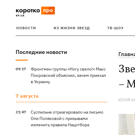
НОВОСТИ
ИЗ ЖИЗНИ ЗВЕЗД
ТВ-ШОУ
Последние новости
Главн
Зве
Фронтмен группы «Ногу свело!» Макс
09:17
Покровский объяснил, зачем приехал
– М
в Украину
7 августа
ЮЛИЯ К
Суспильне отреагировало на письмо
21:47
Оли Поляковой с призывами
изменить правила Нацотбора