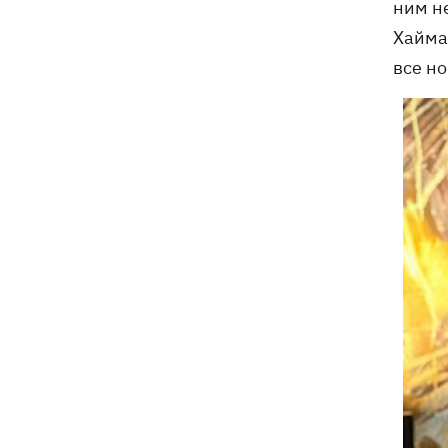
ним н
Хаймар
все н