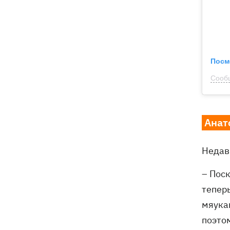
Посм
Сообщ
Анат
Недав
– Поск
тепер
мяука
поэтом