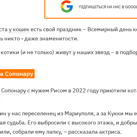
ПІДПИШІТЬСЯ НА НАС В GOOG
уста
у кошек
есть свой праздник – Всемирный день 
ть никто - даже знаменитости.
котики (и не только) живут у наших звезд – в подб
а Сопонару
 Сопонару
с мужем Рисом в 2022 году приютили кота
.
н у нас переселенец из Мариуполя, а за Кукки мы 
я судьба. Его выбросили с высокого этажа, и добры
ли, собрали ему лапку, – рассказала актриса.