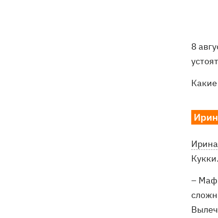
8 авг
устоя
Какие 
Ирин
Ирина
Кукки
– Мафи
сложна
Вылечи