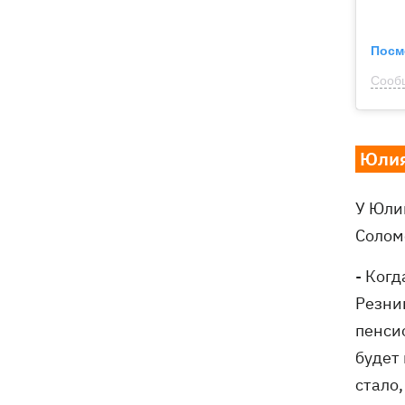
Посм
Сообщ
Юлия
У Юлии
Солом
- Ког
Резник
пенсио
будет 
стало,