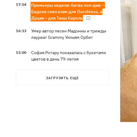
17:54
Премьеры недели: битва поп-див —
Бадоев снял клип для Dorofeeva, а
Дуцик - для Тины Кароль
Умер автор песен Мадонны и трижды
16:13
лауреат Grammy Уильям Орбит
София Ротару показалась с букетами
15:00
цветов в день 79-летия
ЗАГРУЗИТЬ ЕЩЕ