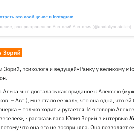
отреть это сообщение в Instagram
ение, распространенное Анатолий Анатолич (@anatoliyanatolich)
 Зорий
 Зорий, психолога и ведущей«Ранку у великому міст
он.
да Алька мне досталась как приданое к Алексею (м
ов. – Авт.), мне стало ее жаль, что она одна, что ей
нерка – только ходит и ругается. И я говорю Алекс
веселее», - рассказывала
Юлия Зорий
в интервью
К
 потому что она его не восприняла. Она позволяет ем