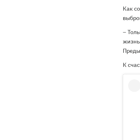
Как с
выбро
– Тол
жизнь
Преды
К счас