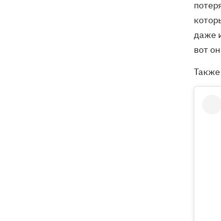
потеря
которы
даже и
вот он
Также