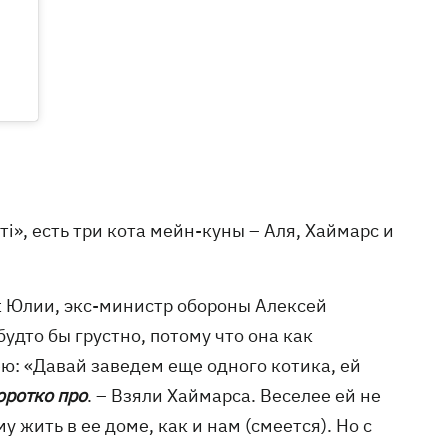
і», есть три кота мейн-куны – Аля, Хаймарс и
уж Юлии, экс-министр обороны Алексей
 будто бы грустно, потому что она как
ею: «Давай заведем еще одного котика, ей
оротко про
. – Взяли Хаймарса. Веселее ей не
у жить в ее доме, как и нам (смеется). Но с