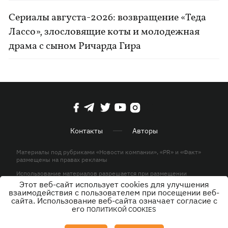
Сериалы августа-2026: возвращение «Теда
Лассо», злословящие коты и молодежная
драма с сыном Ричарда Гира
Контакты
Авторы
Материалы под рубриками «Новости компании», «PR» и «Факт»
размещены на правах рекламы
Использование материалов разрешается при размещении
активной гиперссылки на KP.UA в первом абзаце.
Этот веб-сайт использует cookies для улучшения
взаимодействия с пользователем при посещении веб-
© ООО «ЮЛАВ МЕДИА»,2026. Все права защищены.
сайта. Использование веб-сайта означает согласие с
его
ПОЛИТИКОЙ COOKIES
Дизайн