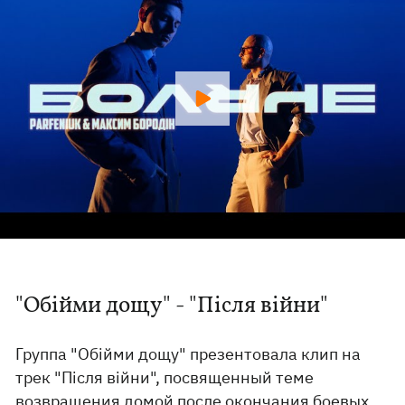
"Обійми дощу" - "Після війни"
Группа "Обійми дощу" презентовала клип на
трек "Після війни", посвященный теме
возвращения домой после окончания боевых