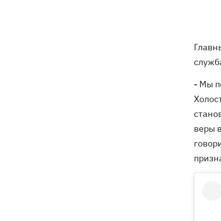
Главн
служб
- Мы 
Холост
стано
веры 
говори
призн