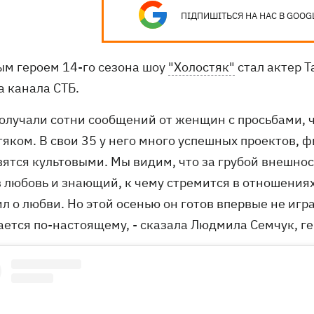
ПІДПИШІТЬСЯ НА НАС В GOOG
ым героем 14-го сезона шоу
"Холостяк"
стал актер Т
а канала СТБ.
получали сотни сообщений от женщин с просьбами,
яком. В свои 35 у него много успешных проектов, фи
вятся культовыми. Мы видим, что за грубой внешно
в любовь и знающий, к чему стремится в отношениях
л о любви. Но этой осенью он готов впервые не играт
ается по-настоящему, - сказала Людмила Семчук, г