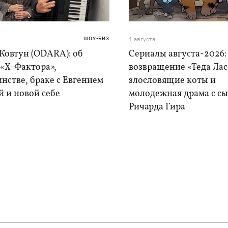
ШОУ-БИЗ
1 августа
Ковтун (ODARA): об
Сериалы августа-2026:
 «Х-Фактора»,
возвращение «Теда Лас
нстве, браке с Евгением
злословящие коты и
 и новой себе
молодежная драма с с
Ричарда Гира