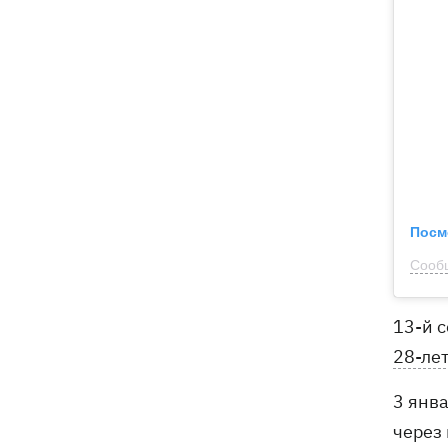
Посм
Сообщ
13-й 
28-ле
3 янв
через