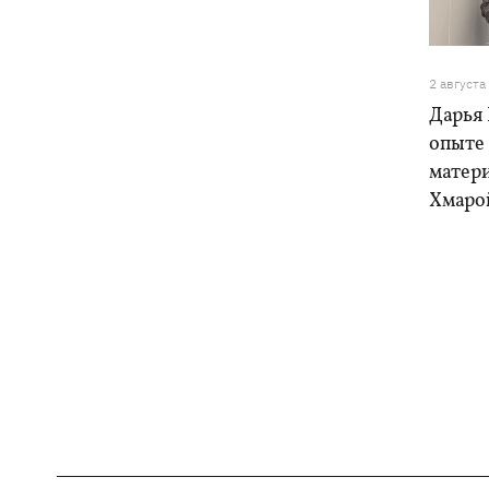
2 августа
Дарья 
опыте
матери
Хмарой