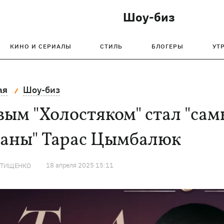
Шоу-биз
КИНО И СЕРИАЛЫ
СТИЛЬ
БЛОГЕРЫ
УТ
ая
Шоу-биз
ым "Холостяком" стал "са
раны" Тарас Цымбалюк
18 апреля 2025 15:11
 ТИЩЕНКО