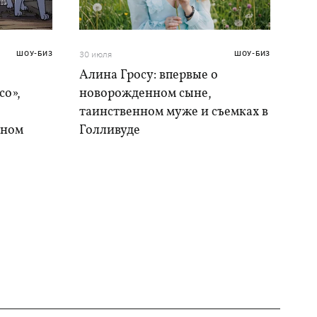
ШОУ-БИЗ
30 июля
ШОУ-БИЗ
Алина Гросу: впервые о
со»,
новорожденном сыне,
таинственном муже и съемках в
ыном
Голливуде