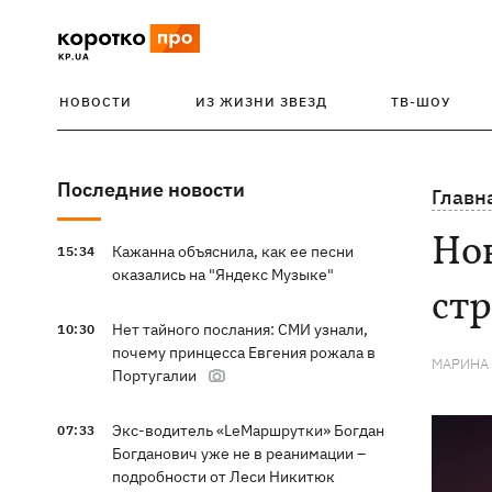
НОВОСТИ
ИЗ ЖИЗНИ ЗВЕЗД
ТВ-ШОУ
Последние новости
Главн
Нов
Кажанна объяснила, как ее песни
15:34
оказались на "Яндекс Музыке"
ст
Нет тайного послания: СМИ узнали,
10:30
почему принцесса Евгения рожала в
МАРИНА
Португалии
Экс-водитель «LeМаршрутки» Богдан
07:33
Богданович уже не в реанимации –
подробности от Леси Никитюк