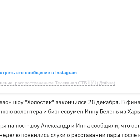
отреть это сообщение в Instagram
ение, распространенное Телеканал СТБ🇺🇦 (@stbua)
сезон шоу "Холостяк" закончился 28 декабря. В фи
тнюю волонтера и бизнесвумен Инну Белень из Харь
аря на пост-шоу Александр и Инна сообщили, что ос
 неделю появились слухи о расставании пары после 