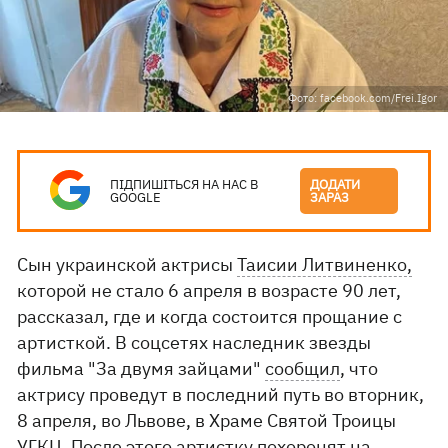
Фото: facebook.com/Frei.Igor
ПІДПИШІТЬСЯ НА НАС В
ДОДАТИ
GOOGLE
ЗАРАЗ
Сын украинской актрисы
Таисии Литвиненко,
которой не стало 6 апреля в возрасте 90 лет,
рассказал, где и когда состоится прощание с
артисткой. В соцсетях наследник звезды
фильма "За двумя зайцами"
сообщил
, что
актрису проведут в последний путь во вторник,
8 апреля, во Львове, в Храме Святой Троицы
УГКЦ. После этого артистку похоронят на