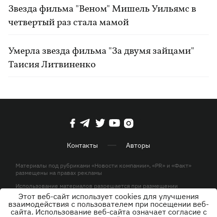
Звезда фильма "Веном" Мишель Уильямс в
четвертый раз стала мамой
Умерла звезда фильма "За двумя зайцами"
Таисия Литвиненко
Контакты
Авторы
Материалы под рубриками «Новости компании», «PR» и «Факт»
размещены на правах рекламы
Использование материалов разрешается при размещении
активной гиперссылки на KP.UA в первом абзаце.
Этот веб-сайт использует cookies для улучшения
взаимодействия с пользователем при посещении веб-
© ООО «ЮЛАВ МЕДИА»,2026. Все права защищены.
сайта. Использование веб-сайта означает согласие с