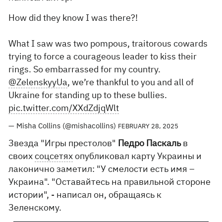
How did they know I was there?!
What I saw was two pompous, traitorous cowards
trying to force a courageous leader to kiss their
rings. So embarrassed for my country.
@ZelenskyyUa
, we’re thankful to you and all of
Ukraine for standing up to these bullies.
pic.twitter.com/XXdZdjqWlt
— Misha Collins (@mishacollins)
FEBRUARY 28, 2025
Звезда "Игры престолов"
Педро Паскаль
в
своих
соцсетях
опубликовал карту Украины и
лаконично заметил: "У смелости есть имя –
Украина". "Оставайтесь на правильной стороне
истории", - написал он, обращаясь к
Зеленскому.