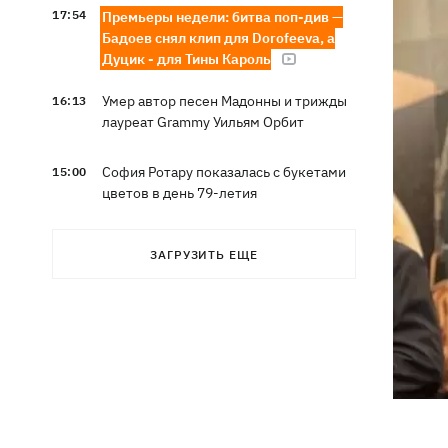
17:54
Премьеры недели: битва поп-див —
Бадоев снял клип для Dorofeeva, а
Дуцик - для Тины Кароль
Умер автор песен Мадонны и трижды
16:13
лауреат Grammy Уильям Орбит
София Ротару показалась с букетами
15:00
цветов в день 79-летия
ЗАГРУЗИТЬ ЕЩЕ