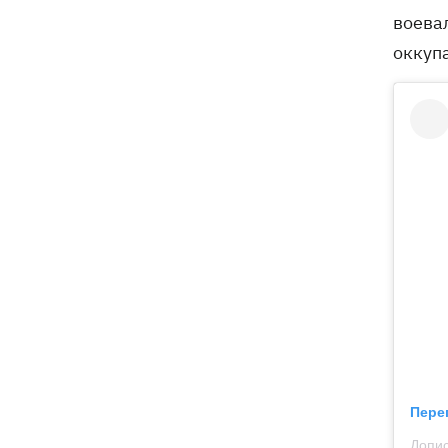
воевал
оккуп
Пере
Допис