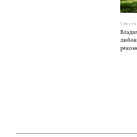
5 августа
Влади
любовь
реком