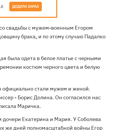
LE
ДОДАТИ ЗАРАЗ
 со свадьбы с мужем-военным Егором
овщину брака, и по этому случаю Падалко
ая была одета в белое платье с черными
еремонии костюм черного цвета и белую
 мы официально стали мужем и женой.
сер - Борис Долина. Он согласился нас
дписала Маричка.
 и дочери Екатерина и Мария. У Соболева
вых же дней полномасштабной войны Егор