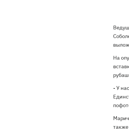
Ведущ
Собол
вылож
На оп
встав
рубаш
- У на
Единс
пофото
Маричк
также