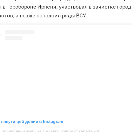
 в теробороне Ирпеня, участвовал в зачистке горо
антов, а позже пополнил ряды ВСУ.
глянути цей допис в Instagram
, поширений Марічка Падалко (@marichkapadalko)