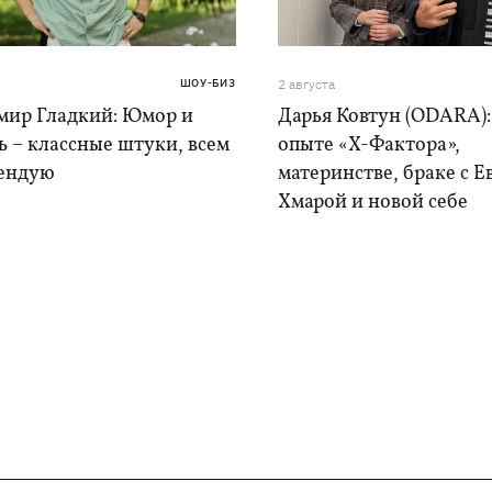
ШОУ-БИЗ
2 августа
мир Гладкий: Юмор и
Дарья Ковтун (ODARA):
 – классные штуки, всем
опыте «Х-Фактора»,
ендую
материнстве, браке с 
Хмарой и новой себе