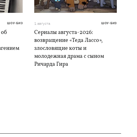
ШОУ-БИЗ
1 августа
ШОУ-БИЗ
 об
Сериалы августа-2026:
возвращение «Теда Лассо»,
Евгением
злословящие коты и
молодежная драма с сыном
Ричарда Гира