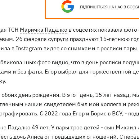
ПІДПИШІТЬСЯ НА НАС В GOOG
ая ТСН
Маричка Падалко
в соцсетях показала фото
евым. 26 февраля супруги празднуют 15-летнюю год
ила в
Instagram
видео со снимками с росписи пары.
убликованных фото видно, что в день росписи ведущ
ками и без фаты. Егор выбрал для торжественной ц
ку.
с обоих день рождения. В этот день, 15 лет назад,
твенным нашим свидетелем был мой коллега и режис
графировать. С 2022 года Егор и Борис в ВСУ, - по
е Падалко 49 лет. У пары трое детей - сын Михаил
 есть дочь Алиса от предыдущих отношений. C пер