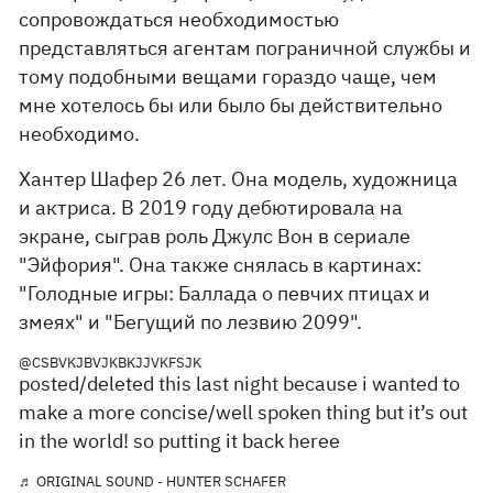
сопровождаться необходимостью
представляться агентам пограничной службы и
тому подобными вещами гораздо чаще, чем
мне хотелось бы или было бы действительно
необходимо.
Хантер Шафер 26 лет. Она модель, художница
и актриса. В 2019 году дебютировала на
экране, сыграв роль Джулс Вон в сериале
"Эйфория". Она также снялась в картинах:
"Голодные игры: Баллада о певчих птицах и
змеях" и "Бегущий по лезвию 2099".
@CSBVKJBVJKBKJJVKFSJK
posted/deleted this last night because i wanted to
make a more concise/well spoken thing but it’s out
in the world! so putting it back heree
♬ ORIGINAL SOUND - HUNTER SCHAFER