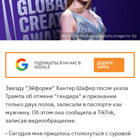
Фото: Dimitrios Kambouris/Getty Images for GQ
ПІДПИШІТЬСЯ НА НАС В
ДОДАТИ
GOOGLE
ЗАРАЗ
Звезду
"Эйфории"
Хантер Шафер после указа
Трампа об отмене "гендера" и
признании
только двух полов
, записали в паспорте как
мужчину. Об этом она сообщила в
TikTok
,
записав видеообращение.
- Сегодня мне пришлось столкнуться с суровой