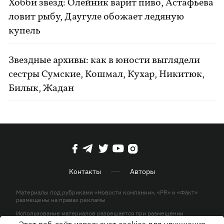
Хобби звезд: Олейник варит пиво, Астафьева
ловит рыбу, Даугуле обожает ледяную
купель
Звездные архивы: как в юности выглядели
сестры Сумские, Кошмал, Кухар, Никитюк,
Билык, Жадан
Контакты
Авторы
Материалы под рубриками «Новости компании», «PR» и «Факт»
размещены на правах рекламы
Использование материалов разрешается при размещении
активной гиперссылки на KP.UA в первом абзаце.