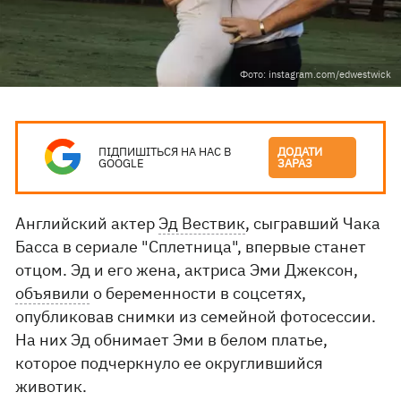
Фото: instagram.com/edwestwick
ПІДПИШІТЬСЯ НА НАС В
ДОДАТИ
GOOGLE
ЗАРАЗ
Английский актер
Эд Вествик
, сыгравший Чака
Басса в сериале "Сплетница", впервые станет
отцом. Эд и его жена, актриса Эми Джексон,
объявили
о беременности в соцсетях,
опубликовав снимки из семейной фотосессии.
На них Эд обнимает Эми в белом платье,
которое подчеркнуло ее округлившийся
животик.