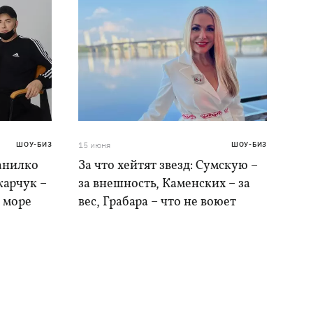
ШОУ-БИЗ
15 июня
ШОУ-БИЗ
анилко
За что хейтят звезд: Сумскую –
карчук –
за внешность, Каменских – за
а море
вес, Грабара – что не воюет