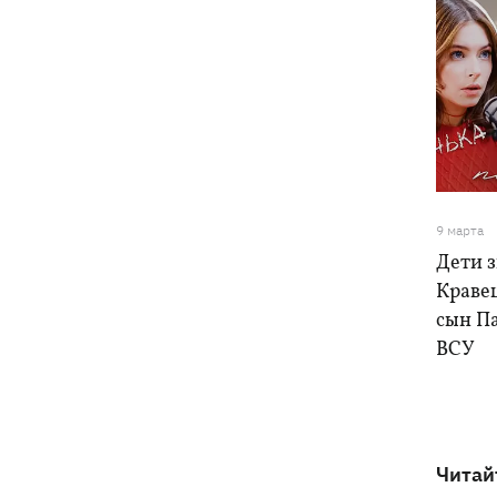
9 марта
Дети з
Кравец
сын Па
ВСУ
Читай