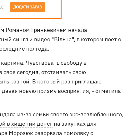
LE
ДОДАТИ ЗАРАЗ
хом Романом Гринкевичем начала
тный сингл и
видео
"Вільна", в котором поет о
последние полгода.
 картина. Чувствовать свободу в
в свое сегодня, отстаивать свою
ыть разной. В который раз приглашаю
, давая новую призму восприятия, - отметила
ндала из-за семьи своего экс-возлюбленного,
ой в хищении денег
на закупках для
аря Морозюк разорвала помолвку с