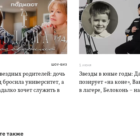
ШОУ-БИЗ
1 июня
вездных родителей: дочь
Звезды в юные годы: Д
 бросила университет, а
позирует «на коне», Ва
далко хочет служить в
в лагере, Белоконь – н
те также