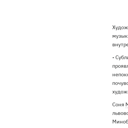
Худо
музык
внутре
- Субл
проявл
непок
почув
худож
Соня
львов
Миноб