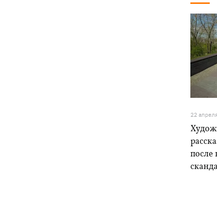
22 апрел
Худож
расска
после
сканд