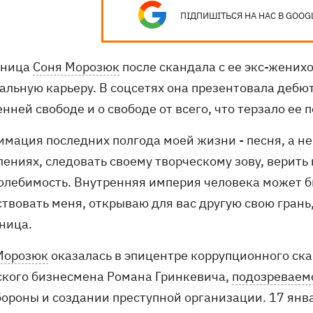
ПІДПИШІТЬСЯ НА НАС В GOOG
жница
Соня Морозюк
после скандала с ее экс-жени
альную карьеру. В соцсетях она презентовала дебю
нней свободе и о свободе от всего, что терзало ее 
имация последних полгода моей жизни - песня, а не
ениях, следовать своему творческому зову, верить 
олебимость. Внутренняя империя человека может б
ствовать меня, открываю для вас другую свою грань
ница.
Морозюк
оказалась в эпицентре коррупционного ска
ского бизнесмена Романа Гринкевича,
подозреваем
ороны и создании преступной организации. 17 янв