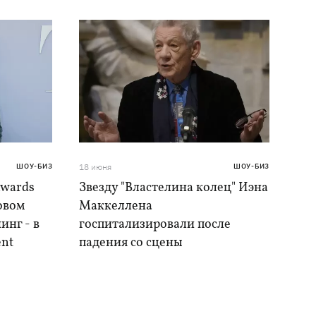
ШОУ-БИЗ
18 июня
ШОУ-БИЗ
Awards
Звезду "Властелина колец" Иэна
овом
Маккеллена
инг - в
госпитализировали после
ent
падения со сцены