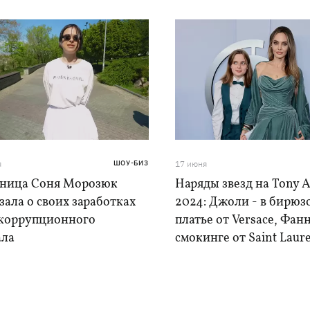
я
ШОУ-БИЗ
17 июня
ница Соня Морозюк
Наряды звезд на Tony 
зала о своих заработках
2024: Джоли - в бирюз
 коррупционного
платье от Versace, Фанн
ала
смокинге от Saint Laur