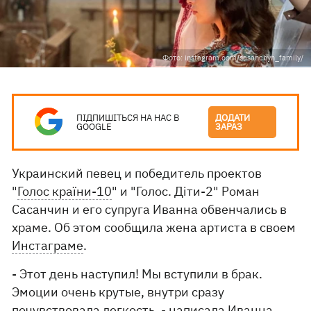
Фото: instagram.com/sasanchyn_family/
ПІДПИШІТЬСЯ НА НАС В
ДОДАТИ
GOOGLE
ЗАРАЗ
Украинский певец и победитель проектов
"
Голос країни-10
" и "Голос. Діти-2" Роман
Сасанчин и его супруга Иванна обвенчались в
храме. Об этом сообщила жена артиста в своем
Инстаграме
.
- Этот день наступил! Мы вступили в брак.
Эмоции очень крутые, внутри сразу
почувствовала легкость, - написала Иванна.