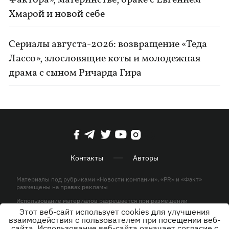
Хмарой и новой себе
Сериалы августа-2026: возвращение «Теда
Лассо», злословящие коты и молодежная
драма с сыном Ричарда Гира
Контакты
Авторы
Материалы под рубриками «Новости компании», «PR» и «Факт»
размещены на правах рекламы
Использование материалов разрешается при размещении
активной гиперссылки на KP.UA в первом абзаце.
Этот веб-сайт использует cookies для улучшения
взаимодействия с пользователем при посещении веб-
© ООО «ЮЛАВ МЕДИА»,2026. Все права защищены.
сайта. Использование веб-сайта означает согласие с