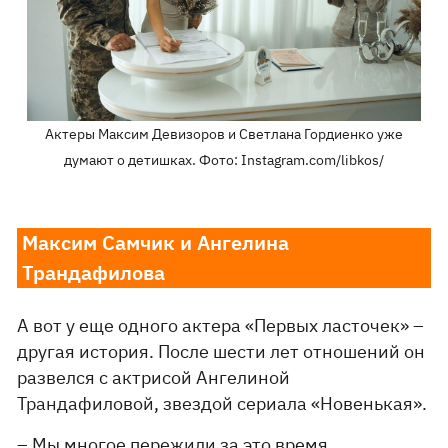
Актеры Максим Девизоров и Светлана Гордиенко уже
думают о детишках. Фото: Instagram.com/libkos/
Максим Самчик и Ангелина
Трандафилова
А вот у еще одного актера «Первых ласточек» –
другая история. После шести лет отношений он
развелся с актрисой Ангелиной
Трандафиловой, звездой сериала «Новенькая».
– Мы многое пережили за это время.