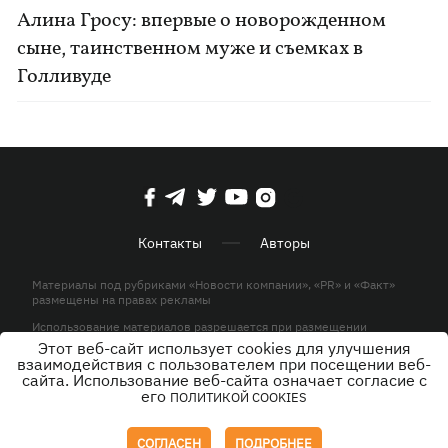
Алина Гросу: впервые о новорожденном
сыне, таинственном муже и съемках в
Голливуде
Контакты
Авторы
Материалы под рубриками «Новости компании», «PR» и «Факт»
размещены на правах рекламы
Использование материалов разрешается при размещении
активной гиперссылки на KP.UA в первом абзаце.
Этот веб-сайт использует cookies для улучшения
взаимодействия с пользователем при посещении веб-
© ООО «ЮЛАВ МЕДИА»,2026. Все права защищены.
сайта. Использование веб-сайта означает согласие с
его
ПОЛИТИКОЙ COOKIES
Дизайн
СОГЛАСЕН
ПОДРОБНЕЕ