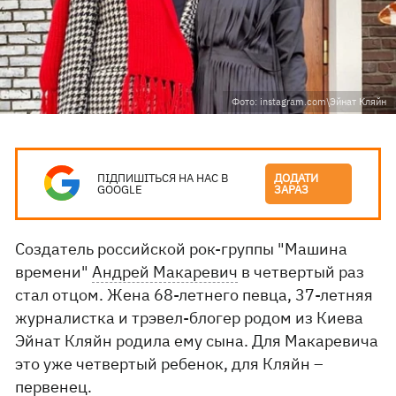
Фото: instagram.com\Эйнат Кляйн
ПІДПИШІТЬСЯ НА НАС В
ДОДАТИ
GOOGLE
ЗАРАЗ
Создатель российской рок-группы "Машина
времени"
Андрей Макаревич
в четвертый раз
стал отцом. Жена 68-летнего певца, 37-летняя
журналистка и трэвел-блогер родом из Киева
Эйнат Кляйн родила ему сына. Для Макаревича
это уже четвертый ребенок, для Кляйн –
первенец.