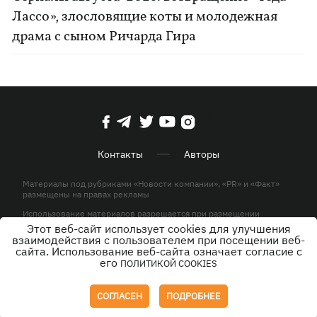
Лассо», злословящие коты и молодежная
драма с сыном Ричарда Гира
Контакты
Авторы
Материалы под рубриками «Новости компании», «PR» и «Факт»
размещены на правах рекламы
Использование материалов разрешается при размещении
активной гиперссылки на KP.UA в первом абзаце.
Этот веб-сайт использует cookies для улучшения
взаимодействия с пользователем при посещении веб-
© ООО «ЮЛАВ МЕДИА»,2026. Все права защищены.
сайта. Использование веб-сайта означает согласие с
его
ПОЛИТИКОЙ COOKIES
Дизайн
СОГЛАСЕН
ПОДРОБНЕЕ