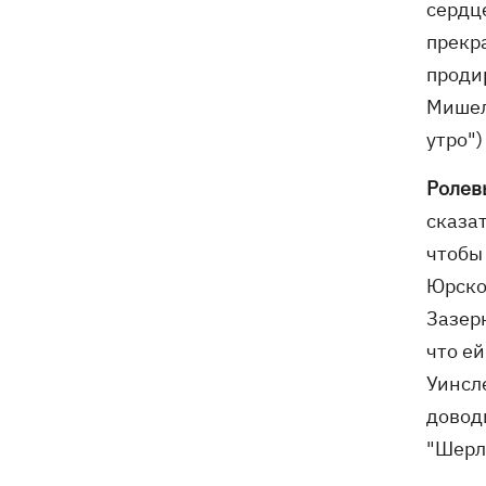
сердц
прекра
проди
Мишел
утро")
Ролев
сказат
чтобы 
Юрско
Зазер
что ей
Уинсл
довод
"Шерл