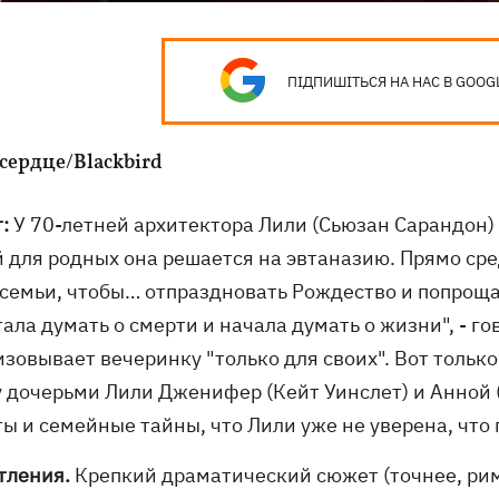
ПІДПИШІТЬСЯ НА НАС В GOOG
сердце/Blackbird
т:
У 70-летней архитектора Лили (Сьюзан Сарандон) 
й для родных она решается на эвтаназию. Прямо сре
 семьи, чтобы… отпраздновать Рождество и попрощат
ала думать о смерти и начала думать о жизни", - го
изовывает вечеринку "только для своих". Вот толь
 дочерьми Лили Дженифер (Кейт Уинслет) и Анной 
ы и семейные тайны, что Лили уже не уверена, что
тления.
Крепкий драматический сюжет (точнее, ри