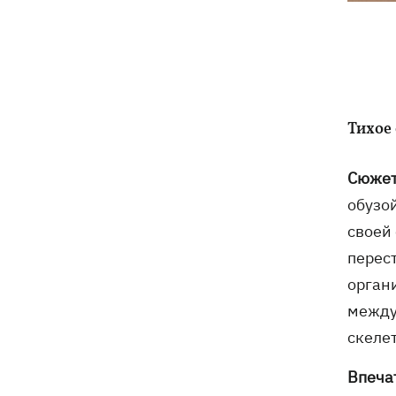
Тихое 
Сюже
обузо
своей
перест
орган
между
скелет
Впеча