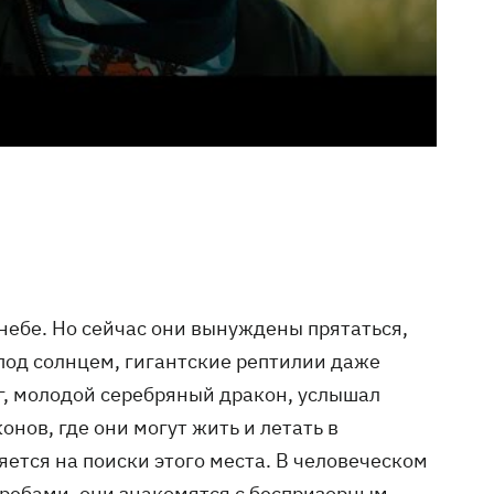
небе. Но сейчас они вынуждены прятаться,
 под солнцем, гигантские рептилии даже
нг, молодой серебряный дракон, услышал
нов, где они могут жить и летать в
яется на поиски этого места. В человеческом
кребами, они знакомятся с беспризорным