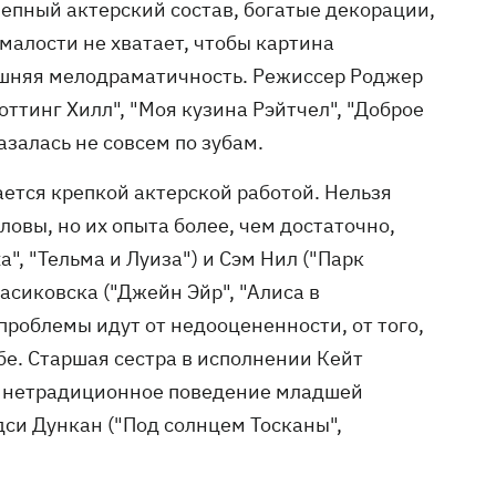
лепный актерский состав, богатые декорации,
 малости не хватает, чтобы картина
ишняя мелодраматичность. Режиссер Роджер
ттинг Хилл", "Моя кузина Рэйтчел", "Доброе
азалась не совсем по зубам.
ется крепкой актерской работой. Нельзя
ловы, но их опыта более, чем достаточно,
", "Тельма и Луиза") и Сэм Нил ("Парк
асиковска ("Джейн Эйр", "Алиса в
проблемы идут от недооцененности, от того,
ебе. Старшая сестра в исполнении Кейт
 и нетрадиционное поведение младшей
дси Дункан ("Под солнцем Тосканы",