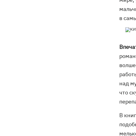
мальч
в сам
Впеча
роман
волшеб
работ
над м
что ск
переп
В кни
подоб
мельк