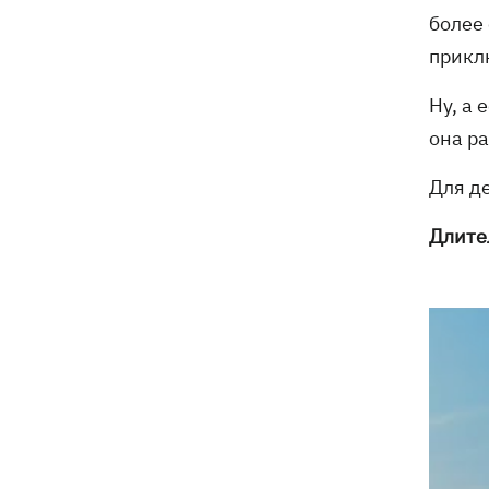
более
прикл
Ну, а 
она ра
Для де
Длите