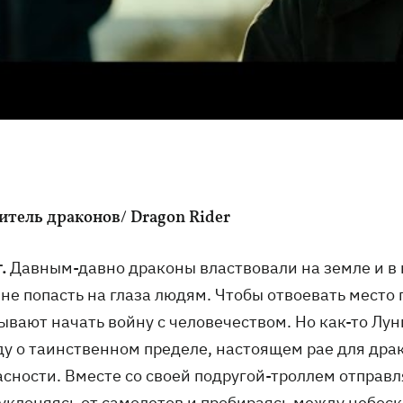
итель драконов/ Dragon Rider
.
Давным-давно драконы властвовали на земле и в 
 не попасть на глаза людям. Чтобы отвоевать место
ывают начать войну с человечеством. Но как-то Лу
у о таинственном пределе, настоящем рае для драко
асности. Вместе со своей подругой-троллем отправл
 уклоняясь от самолетов и пробираясь между небос