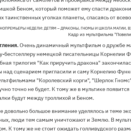
ишкой Беном, который поможет ему спасти драконий
ых таинственных уголках планеты, спасаясь от все
Кадр из мультфильма "Повели
тления.
Очень динамичный мультфильм о дружбе ма
у-бестселлеру немецкой писательницы Корнелии Фун
ная трилогия "Как приручить дракона" закончилась,
ы над сценарием пригласили и саму Корнелию Функе,
ультфильмами "Королевский корги", "Шерлок Гномс",
учно точно не будет. К тому же в мультике появитс
алки будут между троллихой и Беном.
ге довольно большое внимание уделялось и теме эко
ных, люди тем самым уничтожают и Землю. В мультф
ом. К тому же не стоит ожидать голливудского разм