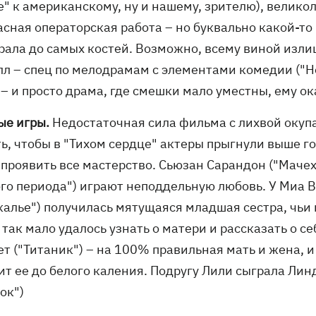
е" к американскому, ну и нашему, зрителю), велико
сная операторская работа – но буквально какой-то
рала до самых костей. Возможно, всему виной изл
л – спец по мелодрамам с элементами комедии ("Но
 – и просто драма, где смешки мало уместны, ему ок
ые игры.
Недостаточная сила фильма с лихвой окупа
ь, чтобы в "Тихом сердце" актеры прыгнули выше го
проявить все мастерство. Сьюзан Сарандон ("Мачеха
го периода") играют неподдельную любовь. У Миа В
калье") получилась мятущаяся младшая сестра, чьи 
 так мало удалось узнать о матери и рассказать о с
ет ("Титаник") – на 100% правильная мать и жена,
ит ее до белого каления. Подругу Лили сыграла Лин
ок")