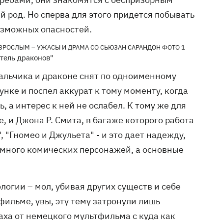
 род. Но сперва для этого придется побывать
возможных опасностей.
тель драконов"
льчика и драконе снят по одноименному
ке и поспел аккурат к тому моменту, когда
 а интерес к ней не ослабел. К тому же для
 и Джона Р. Смита, в багаже которого работа
 "Гномео и Джульета" - и это дает надежду,
я много комических персонажей, а основные
логии – мол, убивая других существ и себе
ильме, увы, эту тему затронули лишь
аха от немецкого мультфильма с куда как