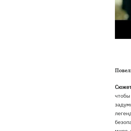
Повел
Сюжет
чтобы
задум
легенд
безоп
мире,