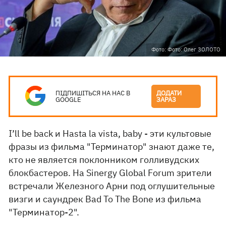
Фото: Фото: Олег ЗОЛОТО
ПІДПИШІТЬСЯ НА НАС В
ДОДАТИ
GOOGLE
ЗАРАЗ
I’ll be back и Hasta la vista, baby - эти культовые
фразы из фильма "Терминатор" знают даже те,
кто не является поклонником голливудских
блокбастеров. На Sinergy Global Forum зрители
встречали Железного Арни под оглушительные
визги и саундрек Bad To The Bone из фильма
"Терминатор-2".