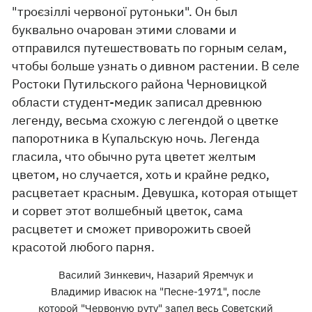
"троєзіллі червоної рутоньки". Он был
буквально очарован этими словами и
отправился путешествовать по горным селам,
чтобы больше узнать о дивном растении. В селе
Ростоки Путильского района Черновицкой
области студент-медик записал древнюю
легенду, весьма схожую с легендой о цветке
папоротника в Купальскую ночь. Легенда
гласила, что обычно рута цветет желтым
цветом, но случается, хоть и крайне редко,
расцветает красным. Девушка, которая отыщет
и сорвет этот волшебный цветок, сама
расцветет и сможет приворожить своей
красотой любого парня.
Василий Зинкевич, Назарий Яремчук и
Владимир Ивасюк на "Песне-1971", после
которой "Червоную руту" запел весь Советский