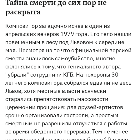
Тайна смерти до сих пор не
раскрыта
Композитор загадочно исчез в один из
апрельских вечеров 1979 года. Его тело нашли
повешенным в лесу под Львовом к середине
мая. Несмотря на то что официальной версией
смерти значилось само­убийство, многие
склонялись к тому, что гениального автора
"убрали" сотрудники КГБ. На похороны 30-
летнего композитора собрался едва ли не весь
Львов, хотя местные власти всячески
старались препятствовать массовости
церемонии прощания: для друзей-артистов
срочно организовали гастроли, а простым
смертным не разрешили отлучаться с работы
во время обеденного перерыва. Тем не менее
на похороны Ивасюка пришли более 10 тысяч