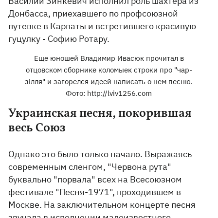
Василий Зинкевич исполнил роль шахтера из
Донбасса, приехавшего по профсоюзной
путевке в Карпаты и встретившего красивую
гуцулку - Софию Ротару.
Еще юношей Владимир Ивасюк прочитал в
отцовском сборнике коломыек строки про "чар-
зілля" и загорелся идеей написать о нем песню.
Фото: http://lviv1256.com
Украинская песня, покорившая
весь Союз
Однако это было только начало. Выражаясь
современным сленгом, "Червона рута"
буквально "порвала" всех на Всесоюзном
фестивале "Песня-1971", проходившем в
Москве. На заключительном концерте песня
звучала в исполнении малоизвестного