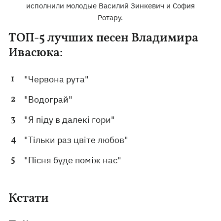
исполнили молодые Василий Зинкевич и София
Ротару.
ТОП-5 лучших песен Владимира
Ивасюка:
"Червона рута"
"Водограй"
"Я піду в далекі гори"
"Тільки раз цвіте любов"
"Пісня буде поміж нас"
Кстати