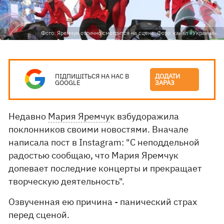
Фото: Яремчук отлично смотрится на сцене. Фото: канал «Украина».
ПІДПИШІТЬСЯ НА НАС В
ДОДАТИ
GOOGLE
ЗАРАЗ
Недавно
Мария Яремчу
к взбудоражила
поклонников своими новостями. Вначале
написала пост в Instagram: "С неподдельной
радостью сообщаю, что Мария Яремчук
допевает последние концерты и прекращает
творческую деятельность".
Озвученная ею причина - панический страх
перед сценой.