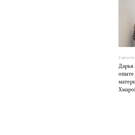
2 августа
Дарья 
опыте
матери
Хмарой