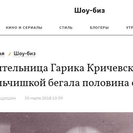
Шоу-биз
КИНО И СЕРИАЛЫ
СТИЛЬ
БЛОГЕРЫ
УТ
ая
Шоу-биз
тельница Гарика Кричевск
льчишкой бегала половина
30 марта 2018 13:09
ИЩИШИН