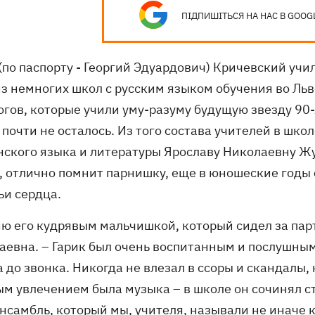
ПІДПИШІТЬСЯ НА НАС В GOOG
(по паспорту - Георгий Эдуардович) Кричевский учи
из немногих школ с русским языком обучения во Ль
огов, которые учили уму-разуму будущую звезду 90-
почти не осталось. Из того состава учителей в шко
нского языка и литературы Ярославу Николаевну Жук
т, отлично помнит парнишку, еще в юношеские годы
ьи сердца.
ню его кудрявым мальчишкой, который сидел за парт
евна. – Гарик был очень воспитанным и послушным,
 до звонка. Никогда не влезал в ссоры и скандалы,
ым увлечением была музыка – в школе он сочинял ст
ансамбль, который мы, учителя, называли не иначе 