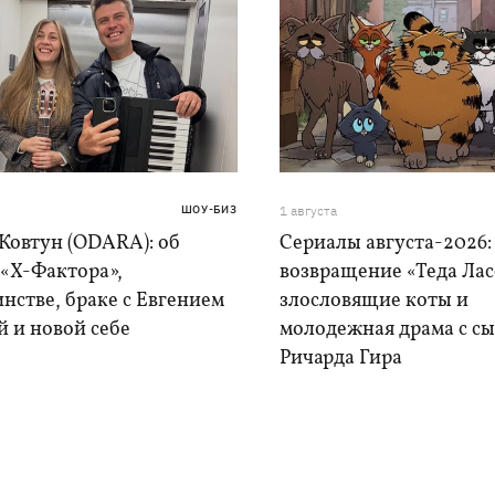
ШОУ-БИЗ
1 августа
Ковтун (ODARA): об
Сериалы августа-2026:
 «Х-Фактора»,
возвращение «Теда Лас
нстве, браке с Евгением
злословящие коты и
 и новой себе
молодежная драма с с
Ричарда Гира