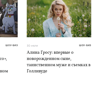
ШОУ-БИЗ
30 июля
ШОУ-БИЗ
Алина Гросу: впервые о
со»,
новорожденном сыне,
таинственном муже и съемках в
ыном
Голливуде