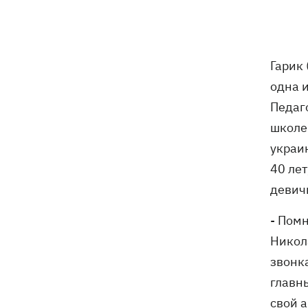
Гарик 
одна 
Педаг
школе 
украи
40 ле
девич
- Пом
Никола
звонка
главн
свой 