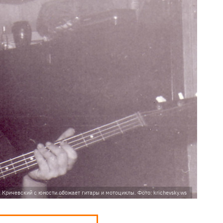
 Кричевский с юности обожает гитары и мотоциклы. Фото: krichevsky.ws