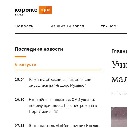
НОВОСТИ
ИЗ ЖИЗНИ ЗВЕЗД
ТВ-ШОУ
Последние новости
Главн
Учи
6 августа
ма
Кажанна объяснила, как ее песни
15:34
оказались на "Яндекс Музыке"
АННА М
Нет тайного послания: СМИ узнали,
10:30
почему принцесса Евгения рожала в
Португалии
Экс-водитель «LeМаршрутки» Богдан
07:33