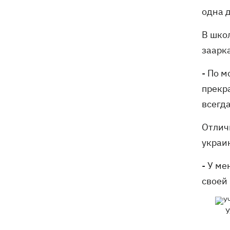
одна д
В школ
заарк
- По 
прекр
всегда
Отлич
украи
- У ме
своей 
У