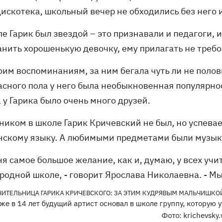
искотека, школьный вечер не обходились без него и
е Гарик был звездой – это признавали и педагоги, и
анить хорошенькую девочку, ему прилагать не требо
моим воспоминаниям, за ним бегала чуть ли не пол
асного пола у него была необыкновенная популярнос
 у Гарика было очень много друзей.
ником в школе Гарик Кричевский не был, но успевае
нскому языку. А любимыми предметами были музыка
ня самое большое желание, как и, думаю, у всех уч
родной школе, - говорит Ярослава Николаевна. - Мы
же в 14 лет будущий артист основал в школе группу, которую 
Фото: krichevsky