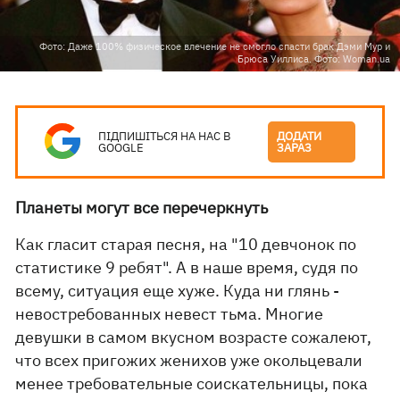
Фото: Даже 100% физическое влечение не смогло спасти брак Дэми Мур и
Брюса Уиллиса. Фото: Woman.ua
ПІДПИШІТЬСЯ НА НАС В
ДОДАТИ
GOOGLE
ЗАРАЗ
Планеты могут все перечеркнуть
Как гласит старая песня, на "10 девчонок по
статистике 9 ребят". А в наше время, судя по
всему, ситуация еще хуже. Куда ни глянь -
невостребованных невест тьма. Многие
девушки в самом вкусном возрасте сожалеют,
что всех пригожих женихов уже окольцевали
менее требовательные соискательницы, пока