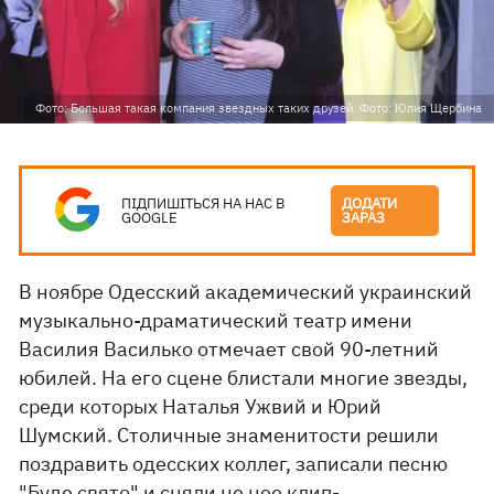
Фото: Большая такая компания звездных таких друзей. Фото: Юлия Щербина
ПІДПИШІТЬСЯ НА НАС В
ДОДАТИ
GOOGLE
ЗАРАЗ
В ноябре Одесский академический украинский
музыкально-драматический театр имени
Василия Василько отмечает свой 90-летний
юбилей. На его сцене блистали многие звезды,
среди которых Наталья Ужвий и Юрий
Шумский. Столичные знаменитости решили
поздравить одесских коллег, записали песню
"Буде свято" и сняли не нее клип-