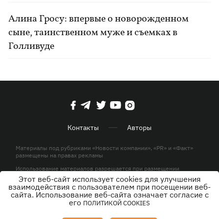
Алина Гросу: впервые о новорожденном
сыне, таинственном муже и съемках в
Голливуде
Контакты
Авторы
Материалы под рубриками «Новости компании», «PR» и «Факт»
размещены на правах рекламы
Использование материалов разрешается при размещении
активной гиперссылки на KP.UA в первом абзаце.
Этот веб-сайт использует cookies для улучшения
взаимодействия с пользователем при посещении веб-
© ООО «ЮЛАВ МЕДИА»,2026. Все права защищены.
сайта. Использование веб-сайта означает согласие с
его
ПОЛИТИКОЙ COOKIES
Дизайн