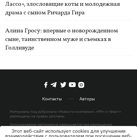
Лассо», злословящие коты и молодежная
драма с сыном Ричарда Гира
Алина Гросу: впервые о новорожденном
сыне, таинственном муже и съемках в
Голливуде
Контакты
Авторы
Материалы под рубриками «Новости компании», «PR» и «Факт»
размещены на правах рекламы
Использование материалов разрешается при размещении
активной гиперссылки на KP.UA в первом абзаце.
Этот веб-сайт использует cookies для улучшения
взаимодействия с пользователем при посещении веб-