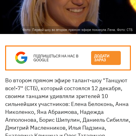
Фото: Первой шоу во втором прямом эфире покинула Лена. Фото: СТБ
ПІДПИШІТЬСЯ НА НАС В
ДОДАТИ
GOOGLE
ЗАРАЗ
Во втором прямом эфире талант-шоу "Танцуют
все!-7" (СТБ), который состоялся 12 декабря,
своими танцами удивляли зрителей 10
сильнейших участников: Елена Белоконь, Анна
Николенко, Яна Абраимова, Надежда
Апполонова, Борис Шипулин, Даниель Сибилли,
Дмитрий Масленников, Илья Падзина,
Екатерина Клишина и Олег Татаринов.