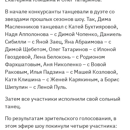
В начале конкурсанты танцевали в дуэте со
звездами прошлых сезонов шоу. Так, Дима
Масленников танцевал с Катей Бухтияровой,
Надя Апполонова – с Димой Чопенко, Даниель
Сибилли – с Яной Заец, Яна Абраимова – с
Димой Щебетом, Олег Татаринов – с Илоной
Гвоздевой, Лена Белоконь – с Родионом
Фархшатовым, Аня Николенко – с Вовой
Раковым, Илья Падзина – с Машей Козловой,
Катя Клишина – с Женей Карякиным, а Борис
Шипулин – с Леной Пуль.
Затем все участники исполнили свой сольный
танец.
По результатам зрительского голосования, в
этом эфире шоу покинули четыре участника: