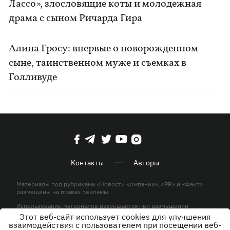
Лассо», злословящие коты и молодежная
драма с сыном Ричарда Гира
Алина Гросу: впервые о новорожденном
сыне, таинственном муже и съемках в
Голливуде
Контакты
Авторы
Материалы под рубриками «Новости компании», «PR» и «Факт»
размещены на правах рекламы
Использование материалов разрешается при размещении
активной гиперссылки на KP.UA в первом абзаце.
Этот веб-сайт использует cookies для улучшения
взаимодействия с пользователем при посещении веб-
© ООО «ЮЛАВ МЕДИА»,2026. Все права защищены.