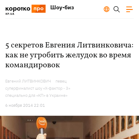
Шоу-биз
5 секретов Евгения Литвинковича:
как не угробить желудок во время
командировок
Евгений ЛИТВИНКОВИЧ
певец
суперфиналист шоу «Х-фактор - 3»
специально для «КП» в Украине»
6 ноября 2014 22:01