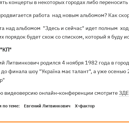
ять концерты в некоторых городах либо переносить 
 продвигается работа над новым альбомом? Как ско
та над альбомом "Здесь и сейчас" идет полным ход
х порядок будет схож со списком, который я буду и
 "КП"
ий Литвинкович родился 4 ноября 1982 года в город
до финала шоу "Україна має талант", а уже осенью 
р"
ю видеоверсию онлайн-конференции смотрите
ЗДЕ
 по теме:
Евгений Литвинкович
Х-фактор