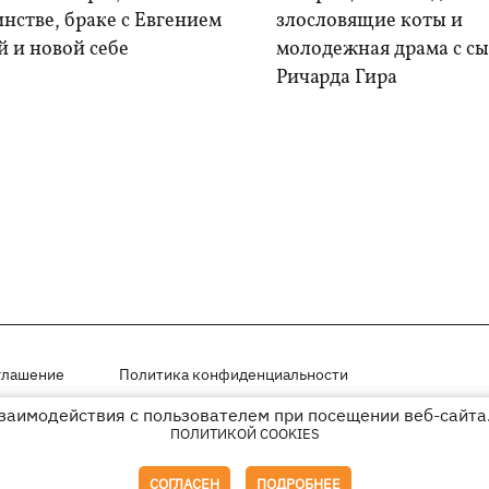
нстве, браке с Евгением
злословящие коты и
 и новой себе
молодежная драма с с
Ричарда Гира
глашение
Политика конфиденциальности
взаимодействия с пользователем при посещении веб-сайта.
мещены на правах рекламы
ПОЛИТИКОЙ COOKIES
иперссылки на KP.UA в первом абзаце.
СОГЛАСЕН
ПОДРОБНЕЕ