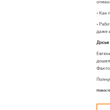
отмен
- Как
- Рабо
даже и
Досье
Евген
дошел 
Факто
Полну
Новости