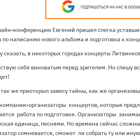
ПІДПИШІТЬСЯ НА НАС В GOOG
лайн-конференцию Евгений пришел слегка уставший.
а по написанию нового альбома и подготовка к конц
ву сказать, в некоторых городах концерты Литвинк
вствую себя виноватым перед зрителем. Но спешу все
дет!
 так же приоткрыл завесу тайны, как же организов
ь компании-организаторы концертов, которые предл
ается работа по подготовке. Организаторы занимаю
еская единица, песнями. Но времена сейчас сложные
изатор сомневается, сможет ли собрать ту или иную