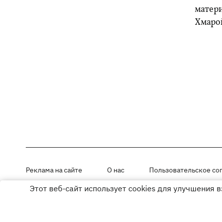
матери
Хмарой
Реклама на сайте
О нас
Пользовательское со
Этот веб-сайт использует cookies для улучшения 
Материалы под рубриками «Новости компании», «PR» и «Факт» раз
Использование материалов разрешается при размещении активной г
© ООО «ЮЛАВ МЕДИА»,2026. Все права защищены.