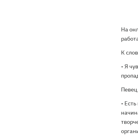
На он
работ
К сло
- Я чу
пропа
Певец
- Ест
начин
творч
орган