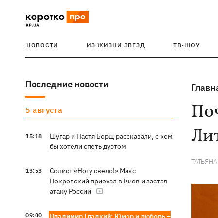
НОВОСТИ
ИЗ ЖИЗНИ ЗВЕЗД
ТВ-ШОУ
Последние новости
Главн
По
5 августа
Ли
Шугар и Настя Борщ рассказали, с кем
15:18
бы хотели спеть дуэтом
ТАТЬЯНА
Солист «Ногу свело!» Макс
13:53
Покровский приехал в Киев и застал
атаку России
09:00
Владимир Гладкий: Юмор и любовь –