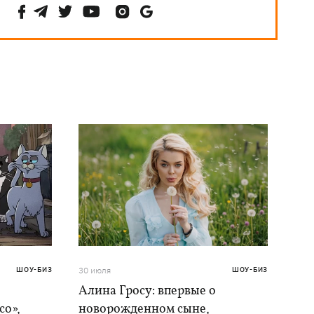
ШОУ-БИЗ
30 июля
ШОУ-БИЗ
Алина Гросу: впервые о
со»,
новорожденном сыне,