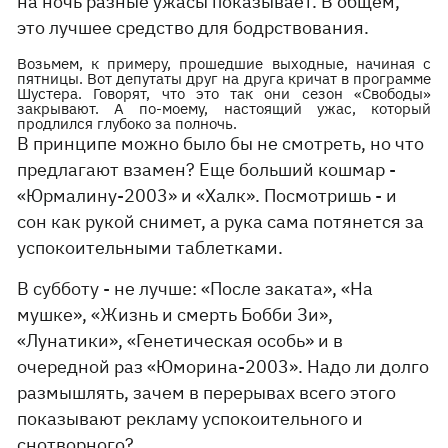
на ночь разные ужасы показывает. В общем,
это лучшее средство для бодрствования.
Возьмем, к примеру, прошедшие выходные, начиная с
пятницы. Вот депутаты друг на друга кричат в программе
Шустера. Говорят, что это так они сезон «Свободы»
закрывают. А по-моему, настоящий ужас, который
продлился глубоко за полночь.
В принципе можно было бы не смотреть, но что
предлагают взамен? Еще больший кошмар -
«Юрмалину-2003» и «Халк». Посмотришь - и
сон как рукой снимет, а рука сама потянется за
успокоительными таблетками.
В субботу - не лучше: «После заката», «На
мушке», «Жизнь и смерть Бобби Зи»,
«Лунатики», «Генетическая особь» и в
очередной раз «Юморина-2003». Надо ли долго
размышлять, зачем в перерывах всего этого
показывают рекламу успокоительного и
снотворного?