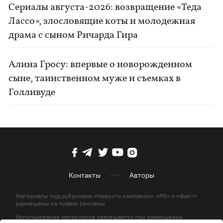
Сериалы августа-2026: возвращение «Теда
Лассо», злословящие коты и молодежная
драма с сыном Ричарда Гира
Алина Гросу: впервые о новорожденном
сыне, таинственном муже и съемках в
Голливуде
Контакты
Авторы
Материалы под рубриками «Новости компании», «PR» и «Факт»
размещены на правах рекламы
Использование материалов разрешается при размещении