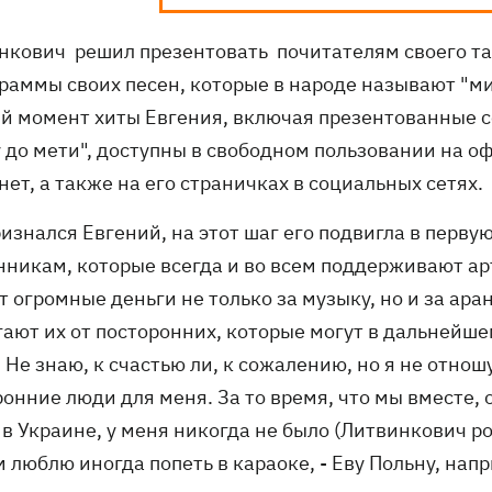
нкович решил презентовать почитателям своего тал
раммы своих песен, которые в народе называют "ми
й момент хиты Евгения, включая презентованные со
у до мети", доступны в свободном пользовании на о
ет, а также на его страничках в социальных сетях.
изнался Евгений, на этот шаг его подвигла в перву
нникам, которые всегда и во всем поддерживают арт
т огромные деньги не только за музыку, но и за ар
ают их от посторонних, которые могут в дальнейшем
 Не знаю, к счастью ли, к сожалению, но я не отнош
ронние люди для меня. За то время, что мы вместе,
 в Украине, у меня никогда не было (Литвинкович ро
м люблю иногда попеть в караоке, - Еву Польну, нап