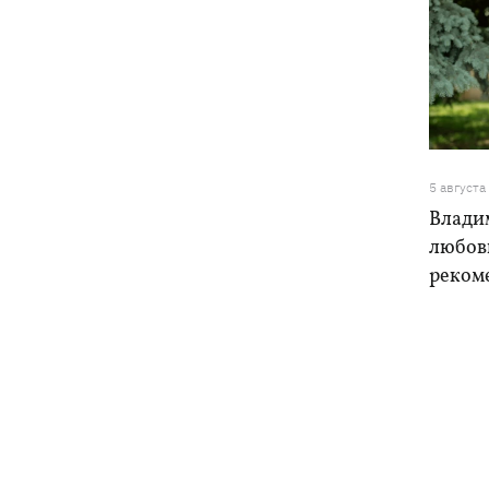
5 августа
Влади
любовь
реком