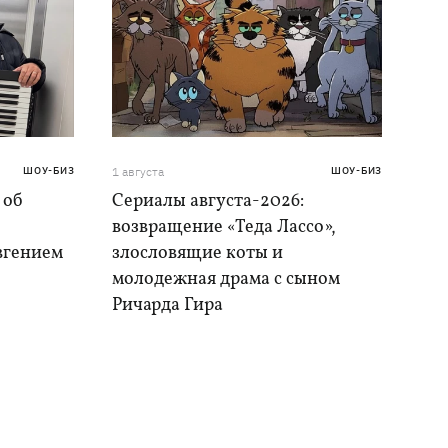
ШОУ-БИЗ
1 августа
ШОУ-БИЗ
 об
Сериалы августа-2026:
возвращение «Теда Лассо»,
Евгением
злословящие коты и
молодежная драма с сыном
Ричарда Гира