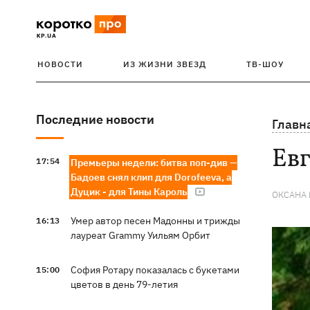
НОВОСТИ
ИЗ ЖИЗНИ ЗВЕЗД
ТВ-ШОУ
Последние новости
Главн
Евг
17:54
Премьеры недели: битва поп-див —
Бадоев снял клип для Dorofeeva, а
Дуцик - для Тины Кароль
ОКСАНА
Умер автор песен Мадонны и трижды
16:13
лауреат Grammy Уильям Орбит
София Ротару показалась с букетами
15:00
цветов в день 79-летия