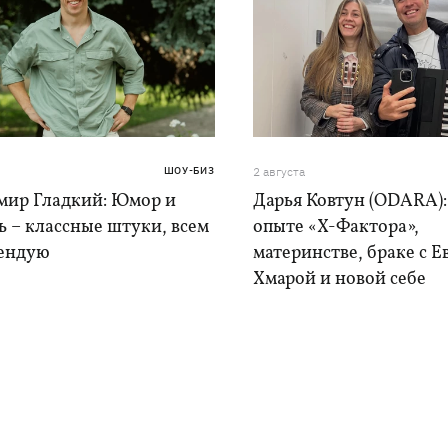
ШОУ-БИЗ
2 августа
мир Гладкий: Юмор и
Дарья Ковтун (ODARA):
 – классные штуки, всем
опыте «Х-Фактора»,
ендую
материнстве, браке с 
Хмарой и новой себе