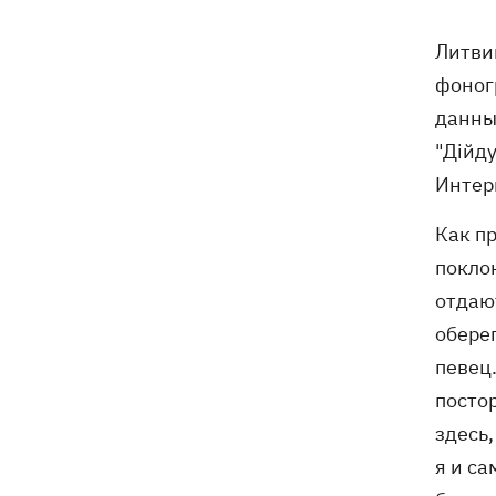
Литви
фоног
данны
"Дійд
Интерн
Как пр
покло
отдаю
оберег
певец.
посто
здесь,
я и са