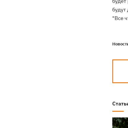
будет 
будут
"Все 
Новости
Стать