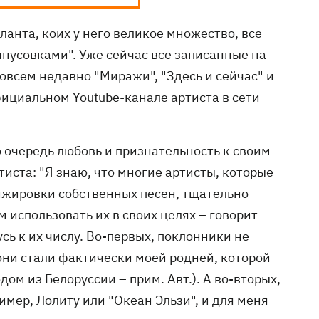
анта, коих у него великое множество, все
нусовками". Уже сейчас все записанные на
всем недавно "Миражи", "Здесь и сейчас" и
фициальном Youtube-канале артиста в сети
ю очередь любовь и признательность к своим
иста: "Я знаю, что многие артисты, которые
анжировки собственных песен, тщательно
 использовать их в своих целях – говорит
усь к их числу. Во-первых, поклонники не
 они стали фактически моей родней, которой
дом из Белоруссии – прим. Авт.). А во-вторых,
ример, Лолиту или "Океан Эльзи", и для меня