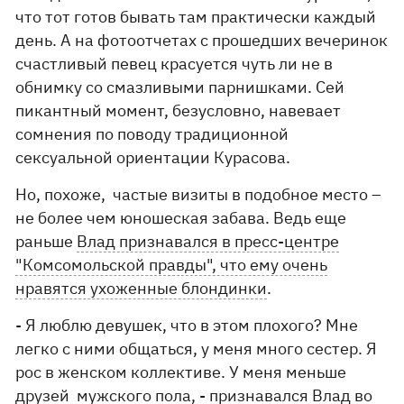
что тот готов бывать там практически каждый
день. А на фотоотчетах с прошедших вечеринок
счастливый певец красуется чуть ли не в
обнимку со смазливыми парнишками. Сей
пикантный момент, безусловно, навевает
сомнения по поводу традиционной
сексуальной ориентации Курасова.
Но, похоже, частые визиты в подобное место –
не более чем юношеская забава. Ведь еще
раньше
Влад признавался в пресс-центре
"Комсомольской правды", что ему очень
нравятся ухоженные блондинки
.
- Я люблю девушек, что в этом плохого? Мне
легко с ними общаться, у меня много сестер. Я
рос в женском коллективе. У меня меньше
друзей мужского пола, - признавался Влад во