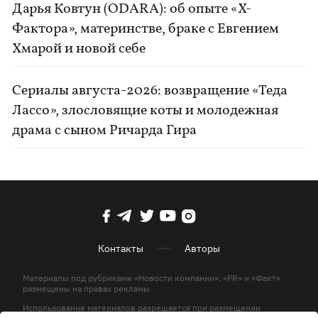
Дарья Ковтун (ODARA): об опыте «Х-
Фактора», материнстве, браке с Евгением
Хмарой и новой себе
Сериалы августа-2026: возвращение «Теда
Лассо», злословящие коты и молодежная
драма с сыном Ричарда Гира
Контакты
Авторы
Материалы под рубриками «Новости компании», «PR» и «Факт»
размещены на правах рекламы
Использование материалов разрешается при размещении