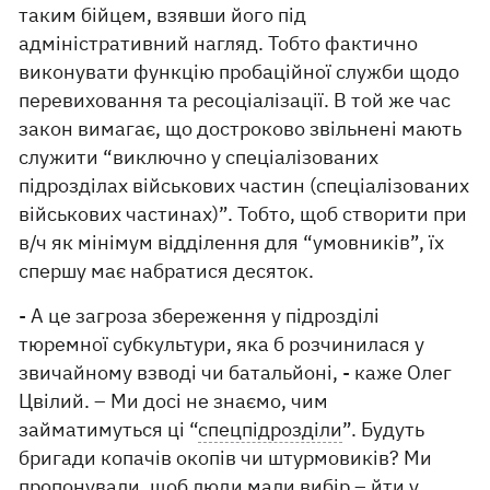
таким бійцем, взявши його під
адміністративний нагляд. Тобто фактично
виконувати функцію пробаційної служби щодо
перевиховання та ресоціалізації. В той же час
закон вимагає, що достроково звільнені мають
служити “виключно у спеціалізованих
підрозділах військових частин (спеціалізованих
військових частинах)”. Тобто, щоб створити при
в/ч як мінімум відділення для “умовників”, їх
спершу має набратися десяток.
- А це загроза збереження у підрозділі
тюремної субкультури, яка б розчинилася у
звичайному взводі чи батальйоні, - каже Олег
Цвілий. – Ми досі не знаємо, чим
займатимуться ці “
спецпідрозділи
”. Будуть
бригади копачів окопів чи штурмовиків? Ми
пропонували, щоб люди мали вибір – йти у