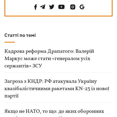
Статті по темі
Кадрова реформа Драпатого: Валерій
Маркус може стати «генералом усіх
сержантів» ЗСУ
Загроза з КНДР: РФ атакувала Україну
квазібалістичними ракетами KN-23 із нової
партії
Якщо не НАТО, то що: до яких оборонних