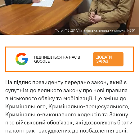
Фото: ФБ ДУ "Личаківська виправна колонія N30"
ПІДПИШІТЬСЯ НА НАС В
ДОДАТИ
GOOGLE
ЗАРАЗ
На підпис президенту передано
закон
, який є
супутнім до великого закону про нові правила
військового обліку та мобілізації. Це зміни до
Кримінального, Кримінально-процесуального,
Кримінально-виконавчого кодексів та Закону
про військовий обов’язок, які дозволяють брати
на контракт
засуджених
до позбавлення волі.