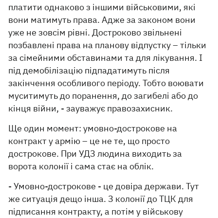
платити однаково з іншими військовими, які
вони матимуть права. Адже за законом вони
уже не зовсім рівні. Достроково звільнені
позбавлені права на планову відпустку – тільки
за сімейними обставинами та для лікування. І
під демобілізацію підпадатимуть після
закінчення особливого періоду. Тобто воювати
муситимуть до поранення, до загибелі або до
кінця війни, - зауважує правозахисник.
Ще один момент: умовно-дострокове на
контракт у армію – це не те, що просто
дострокове. При УДЗ людина виходить за
ворота колонії і сама стає на облік.
- Умовно-дострокове - це довіра держави. Тут
же ситуація дещо інша. З колонії до ТЦК для
підписання контракту, а потім у військову