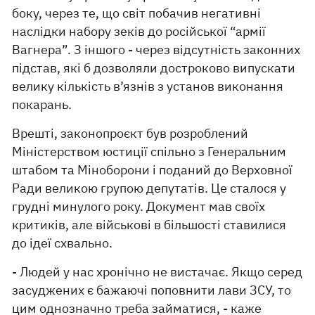
боку, через те, що світ побачив негативні
наслідки набору зеків до російської “армії
Вагнера”. З іншого - через відсутність законних
підстав, які б дозволяли достроково випускати
велику кількість в’язнів з установ виконання
покарань.
Врешті, законопроєкт був розроблений
Міністерством юстиції спільно з Генеральним
штабом та Міноборони і поданий до Верховної
Ради великою групою депутатів. Це сталося у
грудні минулого року. Документ мав своїх
критиків, але військові в більшості ставилися
до ідеї схвально.
- Людей у нас хронічно не вистачає. Якщо серед
засуджених є бажаючі поповнити лави ЗСУ, то
цим однозначно треба займатися, - каже