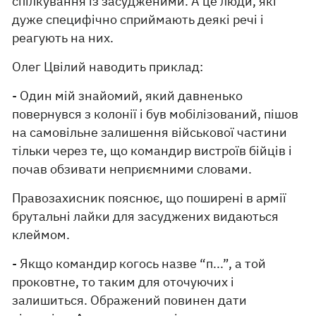
спілкування із засудженими. А це люди, які
дуже специфічно сприймають деякі речі і
реагують на них.
Олег Цвілий наводить приклад:
- Один мій знайомий, який давненько
повернувся з колонії і був мобілізований, пішов
на самовільне залишення військової частини
тільки через те, що командир вистроїв бійців і
почав обзивати неприємними словами.
Правозахисник пояснює, що поширені в армії
брутальні лайки для засуджених видаються
клеймом.
- Якщо командир когось назве “п...”, а той
проковтне, то таким для оточуючих і
залишиться. Ображений повинен дати