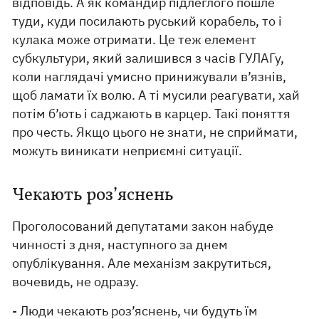
відповідь. А як командир підлеглого пошле
туди, куди посилають руський корабель, то і
кулака може отримати. Це теж елемент
субкультури, який залишився з часів ГУЛАГу,
коли наглядачі умисно принижували в’язнів,
щоб ламати їх волю. А ті мусили реагувати, хай
потім б’ють і саджають в карцер. Такі поняття
про честь. Якщо цього не знати, не сприймати,
можуть виникати неприємні ситуації.
Чекають роз’яснень
Проголосований депутатами закон набуде
чинності з дня, наступного за днем
опублікування. Але механізм закрутиться,
вочевидь, не одразу.
- Люди чекають роз’яснень, чи будуть їм