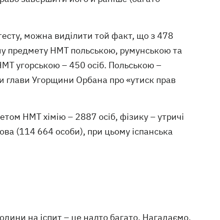
есту, можна виділити той факт, що з 478
ому предмету НМТ польською, румунською та
МТ угорською – 450 осіб. Польською –
яви глави Угорщини Орбана про «утиск прав
ом НМТ хімію – 2887 осіб, фізику – утричі
ова (114 664 особи), при цьому іспанська
одини на іспит – це надто багато. Нагадаємо,