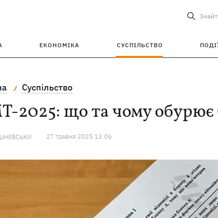
Знайт
А
ЕКОНОМІКА
СУСПІЛЬСТВО
ПОДІ
на
Суспільство
-2025: що та чому обурює 
27 травня 2025 13:06
ИШНЕВСЬКИ