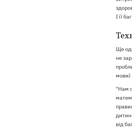
здоров
І її б
Тех
Ще од
не зар
пробл
мови) 
"Нам с
матема
правил
дитин
від ба