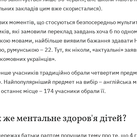
льних закладів цим вже скористалися).
вих моментів, що стосуються безпосередньо мультит
иків, які замовили переклад завдань хоча б по одн
ькою мовами, найбільше виявили бажання здавати Н
о, румунською – 22. Тут, як ніколи, «актуальні» за
комовних українців».
нше учасників традиційно обрали четвертим предмет
. Найпопулярніший предмет на вибір – англійська м
 останнє місце – 174 учасники обрали її.
к же ментальне здоров'я дітей?
ережах батьки раптом порушили тему про те, що 4 г