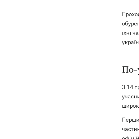
9 серпня - яке сьогодні церковне
05:30
свято, що не можна робити, все про
Прохо
цей день
обурен
їхні ч
8 серпня
україн
Україна не збирається виходити з
21:46
Донбасу, Путін не зможе здобути
перемогу, - Зеленський
По-
У Болгарії заявили, що дрон, який
21:22
вибухнув біля газопроводу, міг бути
З 14 т
українським - МЗС відреагувало
учасни
широк
У польському Кракові чоловік, який
20:41
напав на українську пару, сам здався
Перши
поліції
части
Сербія виділить 2 млн євро для
20:02
офіцій