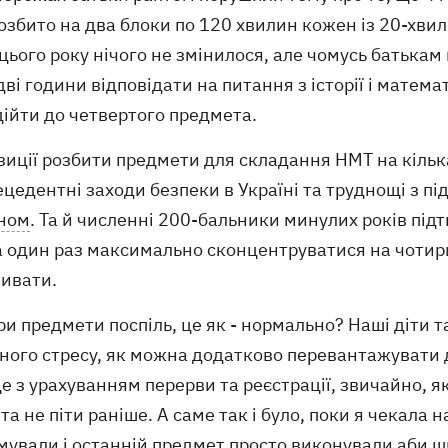
збито на два блоки по 120 хвилин кожен із 20-хви
 цього року нічого не змінилося, але чомусь батькам
дві години відповідати на питання з історії і матема
дійти до четвертого предмета.
иції розбити предмети для складання НМТ на кілька
ецедентні заходи безпеки в Україні та труднощі з 
ном
. Та й численні 200-бальники минулих років під
 один раз максимально сконцентруватися на чотири 
чивати.
и предмети поспіль, це як - нормально? Наші діти та
йного стресу, як можна додатково перевантажувати 
е з урахуванням перерви та реєстрації, звичайно, 
та не піти раніше. А саме так і було, поки я чекала на
мували і останній предмет просто виконували аби ш