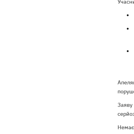
Учасн
Апеляц
поруше
Заяву 
серйоз
Немає 