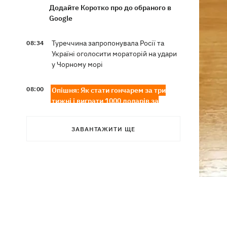
Додайте Коротко про до обраного в
Google
Туреччина запропонувала Росії та
08:34
Україні оголосити мораторій на удари
у Чорному морі
08:00
Опішня: Як стати гончарем за три
тижні і виграти 1000 доларів за
глиняного монстра
ЗАВАНТАЖИТИ ЩЕ
Росія завдала удару по Харкову:
07:52
частково зруйновано
десятиповерхівку, загинули люди
Вночі Росія атакувала Одесу
07:24
ракетами та дронами, горів центр
міста