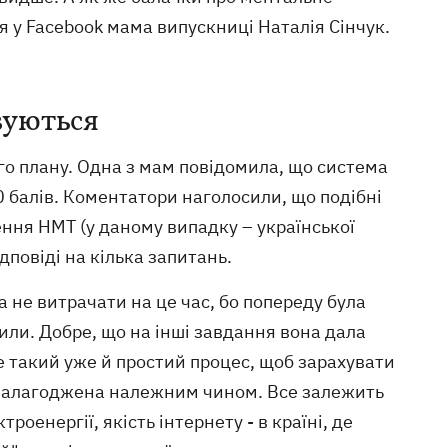
ся у Facebook мама випускниці Наталія Сінчук.
овуються
го плану. Одна з мам повідомила, що система
0 балів. Коментатори наголосили, що подібні
ння НМТ (у даному випадку – української
дповіді на кілька запитань.
 не витрачати на це час, бо попереду була
сили. Добре, що на інші завдання вона дала
 не такий уже й простий процес, щоб зарахувати
е налагоджена належним чином. Все залежить
роенергії, якість інтернету - в країні, де