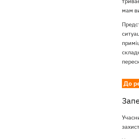
триває
мам в
Предст
ситуа
приміщ
склад
переск
До р
Запе
Учасн
захист