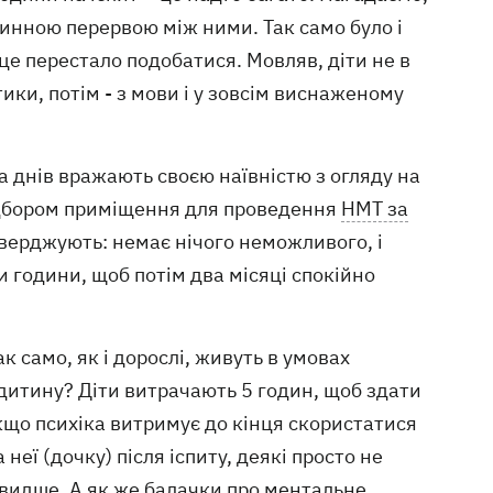
линною перервою між ними. Так само було і
 це перестало подобатися. Мовляв, діти не в
тики, потім - з мови і у зовсім виснаженому
 днів вражають своєю наївністю з огляду на
підбором приміщення для проведення
НМТ за
тверджують: немає нічого неможливого, і
години, щоб потім два місяці спокійно
к само, як і дорослі, живуть в умовах
дитину? Діти витрачають 5 годин, щоб здати
якщо психіка витримує до кінця скористатися
 неї (дочку) після іспиту, деякі просто не
видше. А як же балачки про ментальне