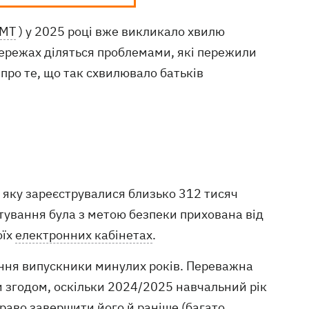
МТ
) у 2025 році вже викликало хвилю
 мережах діляться проблемами, які пережили
 про те, що так схвилювало батьків
а яку зареєструвалися близько 312 тисяч
стування була з метою безпеки прихована від
оїх
електронних кабінетах
.
ння випускники минулих років. Переважна
и згодом, оскільки 2024/2025 навчальний рік
раво завершити його й раніше (багато