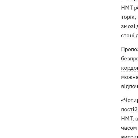
НМТ ро
торік,
змозі 
стані 
Пропоз
безпр
кордо
можна
відпо
«Чотир
пості
НМТ, ц
часом 
витри