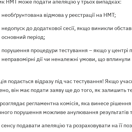
ик НМТ може подати апеляцію у трьох випадках:
необґрунтована відмова у реєстрації на НМТ;
недопуск до додаткової сесії, якщо виникли обстави
основний період;
порушення процедури тестування – якщо у центрі 
неправомірні дії чи неналежні умови, що вплинули 
ія подається відразу під час тестування! Якщо уча
но, він має подати заяву ще до того, як залишить 
розглядає регламентна комісія, яка винесе рішення 
ного порушення можливе анулювання результатів та
сенсу подавати апеляцію та розраховувати на її по