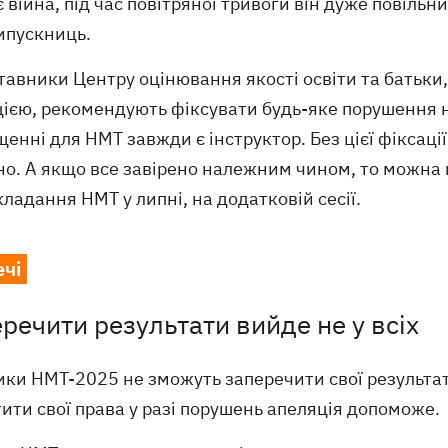
 війна, під час повітряної тривоги він дуже повільн
ипускниць.
авники Центру оцінювання якості освіти та батьки, 
цією, рекомендують фіксувати будь-яке порушення н
енні для НМТ завжди є інструктор. Без цієї фіксаці
но. А якщо все завірено належним чином, то можна 
ладання НМТ у липні, на додатковій сесії.
ечі
речити результати вийде не у всіх
ики НМТ-2025 не зможуть заперечити свої результат
ити свої права у разі порушень апеляція допоможе.