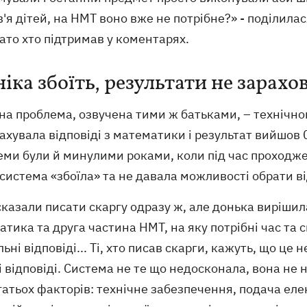
'я дітей, на НМТ воно вже не потрібне?» - поділила
агато хто підтримав у коментарях.
ніка збоїть, результати не зарах
на проблема, озвучена тими ж батьками, – технічно
ахувала відповіді з математики і результат вийшов 
еми були й минулими роками, коли під час проходже
система «збоїла» та не давала можливості обрати ві
казали писати скаргу одразу ж, але донька вирішила
тика та друга частина НМТ, на яку потрібні час та 
ьні відповіді... Ті, хто писав скарги, кажуть, що це
і відповіді. Система не те що недосконала, вона н
гатьох факторів: технічне забезпечення, подача елект