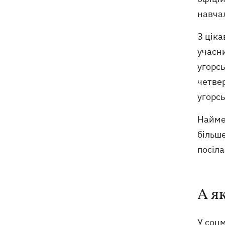
підтримки української енергетики, -
навча
Зеленський
З ціка
учасн
угорс
четвер
угорсь
Найме
більше
посіла
А я
У соцм