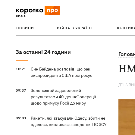
НОВИНИ
ВІЙНА В УКРАЇНІ
ПОЛІТИК
За останні 24 години
Голов
НМТ
Син Байдена розповів, що рак
10:21
експрезидента США прогресує
ДІНА В
Зеленський задоволений
09:37
результатами 40-денної операції
щодо примусу Росії до миру
Ракети, які атакували Одесу, збити не
09:03
вдалося, випливає зі зведення ПС ЗСУ