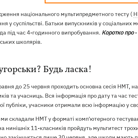
дження національного мультипредметного тесту (
Н
ня у суспільстві. Батьки випускників у соціальних
ада під час 4-годинного випробування.
Коротко про
-
ських школярів.
угорськи? Будь ласка!
равня до 25 червня проходить основна сесія НМТ, н
ків та учасниць. Вся інформація про дату та час те
ої публіки, учасники отримали всю інформацію у св
ми складали НМТ у форматі комп'ютерного тестува
на нинішніх 11-класників пройдуть мультитест трох
но закінчується лише 30 червня, але школи мають п