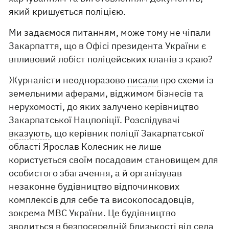
який кришується поліцією.
Ми задаємося питанням, може тому не чіпали
Закарпаття, що в Офісі президента України є
впливовий лобіст поліцейських кланів з краю?
Журналісти неодноразово
писали
про схеми із
земельними аферами, віджимом бізнесів та
нерухомості, до яких залучено керівництво
Закарпатської Нацполіції. Розслідувачі
вказують
, що керівник поліції Закарпатської
області Ярослав Колесник не лише
користується своїм посадовим становищем для
особистого збагачення, а й організував
незаконне будівництво відпочинкових
комплексів для себе та високопосадовців,
зокрема МВС України. Це будівництво
зводиться в безпосередній близькості від села