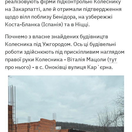
реалізовують фірми підконтрольні Колеснику
на Закарпатті, але й отримали підтвердження
щодо вілл поблизу Бенідора, на узбережжі
Коста-Бланка (Іспанія) та в Ніцці.
Почнемо з власне знайдених будівництв
Колесника під Ужгородом. Ось ці будівельні
роботи здійснюють під прискіпливим наглядом
правої руки Колесника - Віталія Мацоли (
тут
про нього) - в с. Оноківці вулиця Карʼєрна.