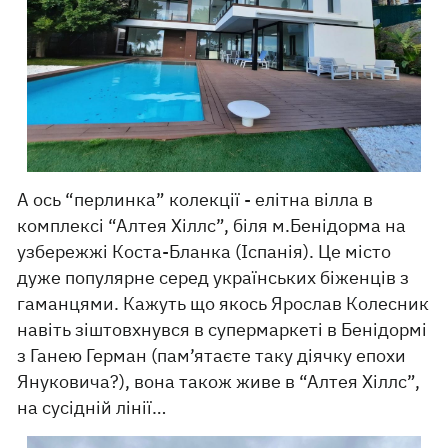
А ось “перлинка” колекції - елітна вілла в
комплексі “Алтея Хіллс”, біля м.Бенідорма на
узбережжі Коста-Бланка (Іспанія). Це місто
дуже популярне серед українських біженців з
гаманцями. Кажуть що якось Ярослав Колесник
навіть зіштовхнувся в супермаркеті в Бенідормі
з Ганею Герман (пам’ятаєте таку діячку епохи
Януковича?), вона також живе в “Алтея Хіллс”,
на сусідній лінії…