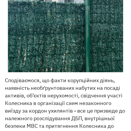
Сподіваємося, що факти корупційних діянь,
наявність необґрунтованих набутих на посаді
активів, об’єктів нерухомості, свідчення участі
Колесника в організації схем незаконного
виїзду за кордон ухилянтів - все це призведе до
належного розслідування ДБП, внутрішньої
безпеки МВС та притягнення Колесника до