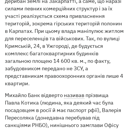
дерибан землі на Закарпатті, а саме, що наразі
силами певних комерційних структур і за їх
участі реалізується схема привласнення
територій, зокрема гірських територій полонин
в Карпатах. При цьому влада маніпулює житлом
для переселенців та військових. Так, по вулиці
Кримській, 24, в Ужгороді, де будується
комплекс багатоквартирних будинків
загальною площею 14 600 кв. м., по факту,
забудовником передано не ЗСУ, а
представникам правоохоронних органів лише 4
квартири.
Михайло Банк відверто
називав
прізвища
Павла Котика (людина, яка деякий час була
посадовцем в росії й має паспорт рфії), Валерія
Пересоляка (донедавна перебував під
санкціями РНБО), нинішнього замглави Офісу