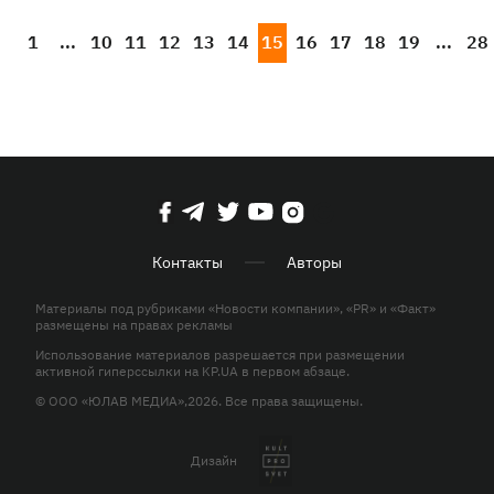
1
...
10
11
12
13
14
15
16
17
18
19
...
28
Контакты
Авторы
Материалы под рубриками «Новости компании», «PR» и «Факт»
размещены на правах рекламы
Использование материалов разрешается при размещении
активной гиперссылки на KP.UA в первом абзаце.
© ООО «ЮЛАВ МЕДИА»,2026. Все права защищены.
Дизайн