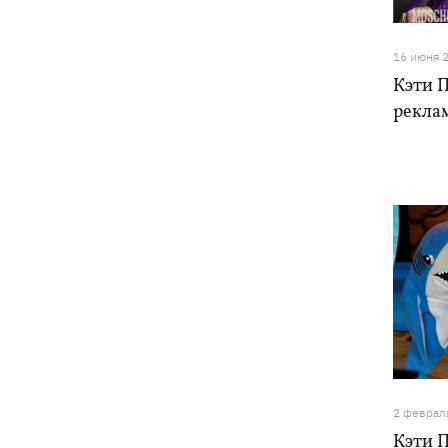
ракетами и дронами, горел центр
города
16 июня 
Кэти П
9 августа - какой сегодня церковный
05:30
праздник, что нельзя делать, все об
рекла
этом дне
8 августа
Украина не собирается выходить из
21:46
Донбасса, Путин не сможет
одержать победу, - Зеленский
В Болгарии заявили, что
21:22
взорвавшийся возле газопровода
дрон мог біть украинским - МИД
отреагировал
2 феврал
В польском Кракове мужчина,
20:41
Кэти П