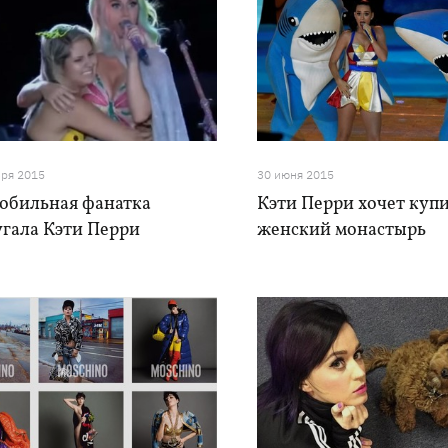
бря 2015
30 июня 2015
обильная фанатка
Кэти Перри хочет куп
угала Кэти Перри
женский монастырь