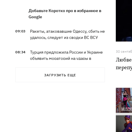
Добавьте Коротко про в избранное в
Google
Ракеты, атаковавшие Одессу, сбить не
09:03
удалось, следует из сводки ВС ВСУ
30 сентя
Турция предложила России и Украине
08:34
объявить мораторий на удары в
Любве
Черном море
переп
ЗАГРУЗИТЬ ЕЩЕ
08:00
Опошня: как стать гончаром за три
недели и выиграть 1000 долларов за
глиняного монстра
Россия нанесла удар по Харькову:
07:52
частично разрушена десятиэтажка,
погибли люди
Ночью Россия атаковала Одессу
07:24