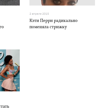
2 апреля 2015
Кэти Перри радикально
го
поменяла стрижку
стать