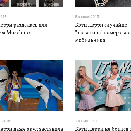
2015
5 апреля 2015
ерри разделась для
Кэти Пэрри случайно
мы Moschino
"засветила" номер свое
мобильника
я 2015
1 августа 2014
ерри даже акул заставила
Кэти Перри не боится 