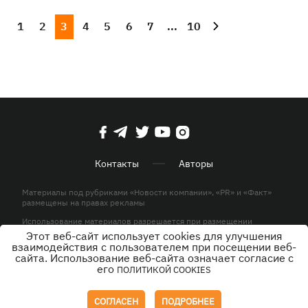
1
2
3
4
5
6
7
...
10
Контакты
Авторы
Материалы под рубриками «Новости компании», «PR» и «Факт»
размещены на правах рекламы
Использование материалов разрешается при размещении
активной гиперссылки на KP.UA в первом абзаце.
Этот веб-сайт использует cookies для улучшения
взаимодействия с пользователем при посещении веб-
© ООО «ЮЛАВ МЕДИА»,2026. Все права защищены.
сайта. Использование веб-сайта означает согласие с
его
ПОЛИТИКОЙ COOKIES
Дизайн
СОГЛАСЕН
ПОДРОБНЕЕ